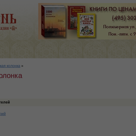
кая колонка
»
олонка
телей
рий