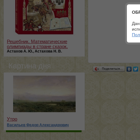
ОБ
Дан
исп
Пол
Решебник. Математические
олимпиады в стране сказок.
Астахов А. Ю., Астахова Н. В.
Картина дня
Поделиться…
Утро
Васильев Федор Александрович