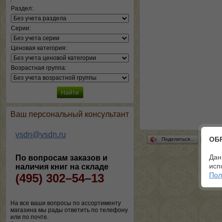
Раздел:
Серии:
Ценовая категория:
Возрастная группа:
Ваш персональный консультант
vsdn@vsdn.ru
ОБ
Поделиться…
Дан
По вопросам заказов и
исп
наличия книг на складе
Пол
(495) 302–54–13
На все ваши вопросы по ассортименту
магазина мы рады ответить по телефону
или по почте.