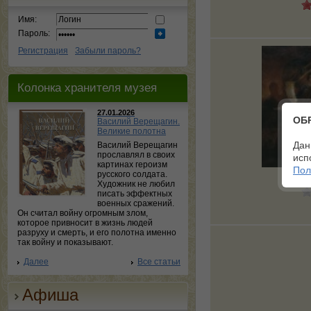
Имя:
Пароль:
Регистрация
Забыли пароль?
Колонка хранителя музея
27.01.2026
ОБ
Василий Верещагин.
Великие полотна
Дан
Василий Верещагин
прославлял в своих
исп
картинах героизм
Пол
русского солдата.
Пир 
Художник не любил
писать эффектных
военных сражений.
Он считал войну огромным злом,
которое привносит в жизнь людей
разруху и смерть, и его полотна именно
так войну и показывают.
Далее
Все статьи
Афиша