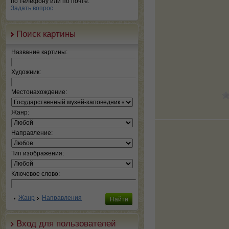
по телефону или по почте.
Задать вопрос
Поиск картины
Название картины:
Художник:
Местонахождение:
Жанр:
Направление:
Тип изображения:
Ключевое слово:
Жанр
Направления
Вход для пользователей