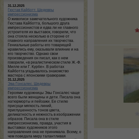
31.12.2025
Гюстав Кайботт. Шедевры
импрессионизма
О живописи замечательного художника
Гюстава Кайботта, большого друга
импрессионистов и едва ли не главного
устроителя их выставок, говорили, что
она стояла несколько в стороне от
главного направления их творчества.
Гениальные работы его товарищей
нравились ему, оказывали влияние и на
его творчество. Однако свои
произведения он писал, как о нем
говорили, «в реалистическом стиле Ж.-Ф.
Милле или Г. Курбе». В работах
Кайботта угадывалось знакомство
мастера с японскими гравюрами.
31.12.2025
Эва Гонсалес. Шедевры
импрессионизма
Героями художницы Эвы Гонсалес чаще
всего были женщины и дети. Писала она
натюрморты и пейзажи. Ее стилю
присущи мягкость линий,
приглушенность тонов цвета,
деликатность и нежность в изображении
образов. Писала она в стиле
импрессионизма, правда, участия в
выставках художников этого
направления она не принимала. Всему, о
чем поведала миру талантливая