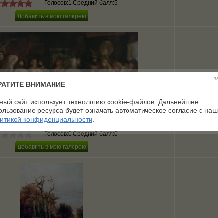
Голосов:1 Средний балл:5
з
РАТИТЕ ВНИМАНИЕ
ный сайт использует технологию cookie-файлов. Дальнейшее
ользование ресурса будет означать автоматическое согласие с на
итикой конфиденциальности
.
богатырей у ласкового князя Владимира
Голосов:0 Средний балл:0