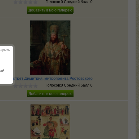
Голосов:0 Средний балл:0
акрыть
шей
Портрет Димитрия, митрополита Ростовского
Голосов:0 Средний балл:0