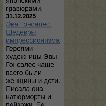
японскими
гравюрами.
31.12.2025
Эва Гонсалес.
Шедевры
импрессионизма
Героями
художницы Эвы
Гонсалес чаще
всего были
женщины и дети.
Писала она
натюрморты и
пейзажи. Ее