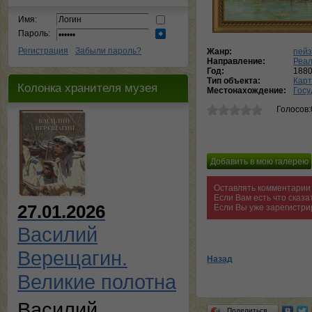
Имя:
Пароль:
Регистрация
Забыли пароль?
Жанр:
пей
Направление:
Реа
Год:
1880
Тип объекта:
Кар
Колонка хранителя музея
Местонахождение:
Госу
Голосов:
Оставлять комментарии 
Если Вам есть что сказ
27.01.2026
Если Вы уже зарегистри
Василий
Верещагин.
Назад
Великие полотна
Василий
Поделиться…