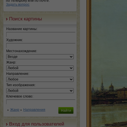
по телефону или по почте.
Задать вопрос
Поиск картины
Название картины:
Художник:
Местонахождение:
Жанр:
Направление:
Тип изображения:
Ключевое слово:
Жанр
Направления
Вход для пользователей