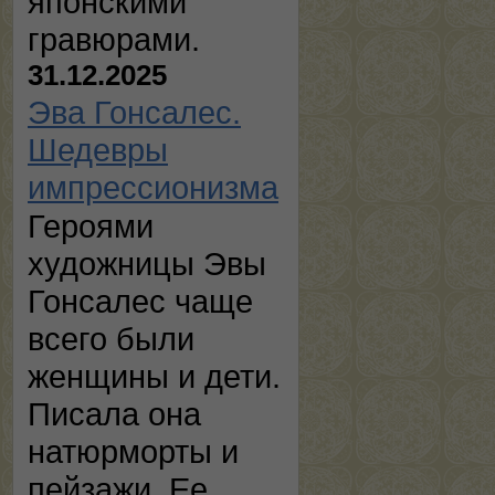
японскими
гравюрами.
31.12.2025
Эва Гонсалес.
Шедевры
импрессионизма
Героями
художницы Эвы
Гонсалес чаще
всего были
женщины и дети.
Писала она
натюрморты и
пейзажи. Ее