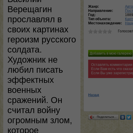
Верещагин
Жанр:
Авто
Направление:
Пос
Год:
188
прославлял в
Тип объекта:
Кар
Местонахождение:
Наци
своих картинах
Голосов:
героизм русского
солдата.
Художник не
Оставлять комментарии 
любил писать
Если Вам есть что сказ
Если Вы уже зарегистри
эффектных
военных
Назад
сражений. Он
считал войну
Поделиться…
огромным злом,
которое