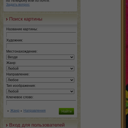
по телефону или по почте.
Задать вопрос
Поиск картины
Название картины:
Художник:
Местонахождение:
Жанр:
Направление:
Тип изображения:
Ключевое слово:
Жанр
Направления
Вход для пользователей