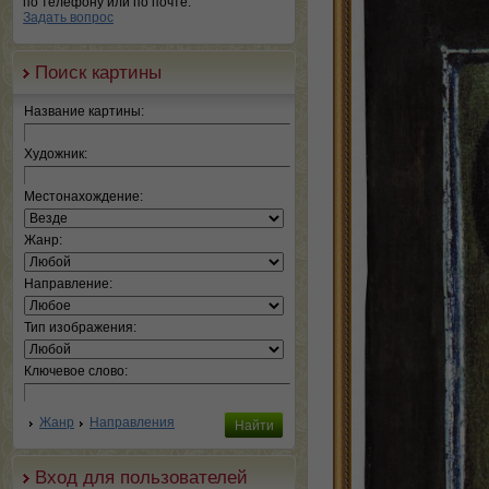
по телефону или по почте.
Задать вопрос
Поиск картины
Название картины:
Художник:
Местонахождение:
Жанр:
Направление:
Тип изображения:
Ключевое слово:
Жанр
Направления
Вход для пользователей