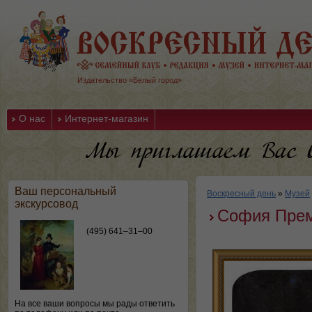
Издательство «Белый город»
О нас
Интернет-магазин
Ваш персональный
Воскресный день
»
Музей
экскурсовод
София Прем
(495) 641–31–00
На все ваши вопросы мы рады ответить