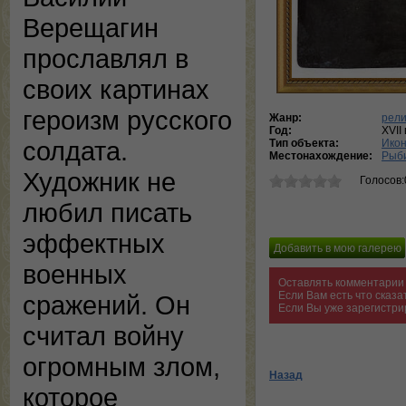
Верещагин
прославлял в
своих картинах
героизм русского
Жанр:
рели
Год:
XVII 
солдата.
Тип объекта:
Ико
Местонахождение:
Рыби
Художник не
Голосов:
любил писать
эффектных
военных
Оставлять комментарии 
Если Вам есть что сказ
сражений. Он
Если Вы уже зарегистри
считал войну
огромным злом,
Назад
которое