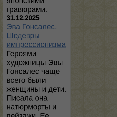
японскими
гравюрами.
31.12.2025
Эва Гонсалес.
Шедевры
импрессионизма
Героями
художницы Эвы
Гонсалес чаще
всего были
женщины и дети.
Писала она
натюрморты и
пейзажи. Ее