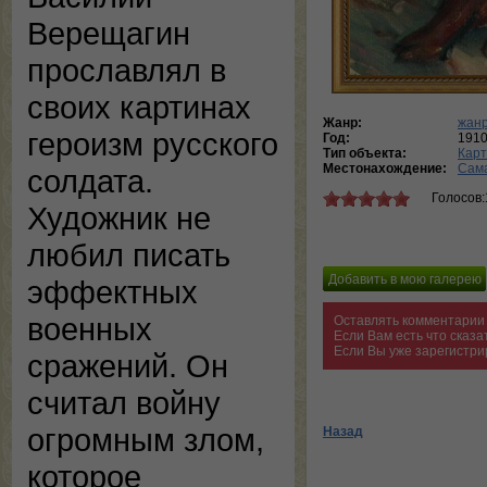
Верещагин
прославлял в
своих картинах
Жанр:
жанр
героизм русского
Год:
191
Тип объекта:
Кар
Местонахождение:
Сама
солдата.
Голосов:
Художник не
любил писать
эффектных
военных
Оставлять комментарии 
Если Вам есть что сказ
Если Вы уже зарегистри
сражений. Он
считал войну
огромным злом,
Назад
которое