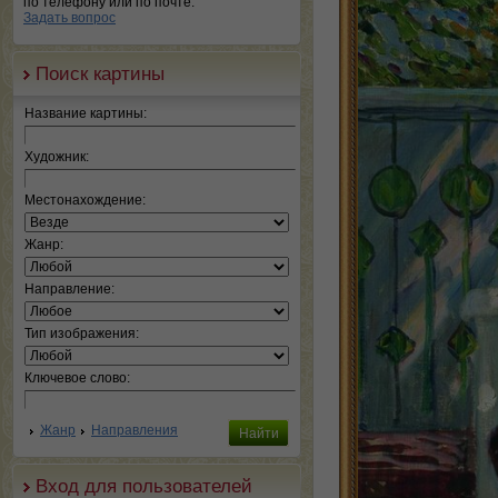
по телефону или по почте.
Задать вопрос
Поиск картины
Название картины:
Художник:
Местонахождение:
Жанр:
Направление:
Тип изображения:
Ключевое слово:
Жанр
Направления
Вход для пользователей