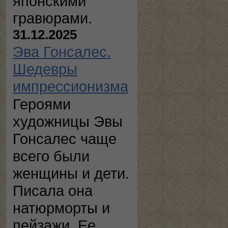
японскими
гравюрами.
31.12.2025
Эва Гонсалес.
Шедевры
импрессионизма
Героями
художницы Эвы
Гонсалес чаще
всего были
женщины и дети.
Писала она
натюрморты и
пейзажи. Ее