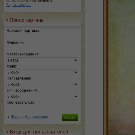
по телефону или по почте.
Задать вопрос
Поиск картины
Название картины:
Художник:
Местонахождение:
Жанр:
Направление:
Тип изображения:
Ключевое слово:
Жанр
Направления
Вход для пользователей