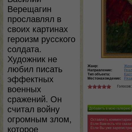
Верещагин
прославлял в
своих картинах
героизм русского
солдата.
Художник не
Жанр:
Женс
любил писать
Направление:
Реа
Тип объекта:
Кар
эффектных
Местонахождение:
Ряза
Голосов:
военных
сражений. Он
считал войну
огромным злом,
Оставлять комментарии 
Если Вам есть что сказ
которое
Если Вы уже зарегистри