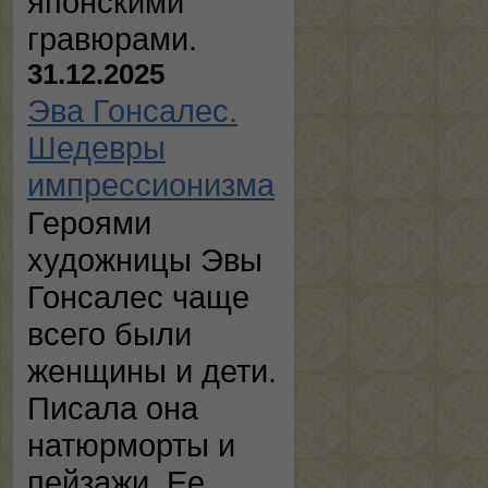
японскими
гравюрами.
31.12.2025
Эва Гонсалес.
Шедевры
импрессионизма
Героями
художницы Эвы
Гонсалес чаще
всего были
женщины и дети.
Писала она
натюрморты и
пейзажи. Ее