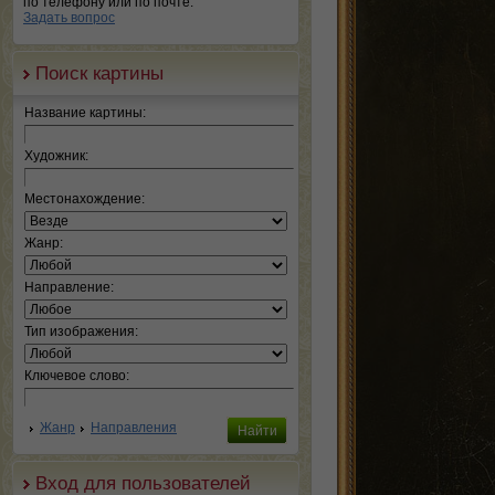
по телефону или по почте.
Задать вопрос
Поиск картины
Название картины:
Художник:
Местонахождение:
Жанр:
Направление:
Тип изображения:
Ключевое слово:
Жанр
Направления
Вход для пользователей