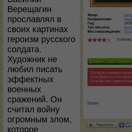
Верещагин
Жанр:
Авто
прославлял в
Направление:
Реа
Год:
185
своих картинах
Тип объекта:
Кар
Местонахождение:
Госу
героизм русского
Голосов:
солдата.
Художник не
любил писать
Оставлять комментарии 
эффектных
Если Вам есть что сказ
Если Вы уже зарегистри
военных
сражений. Он
Назад
считал войну
огромным злом,
Поделиться…
которое