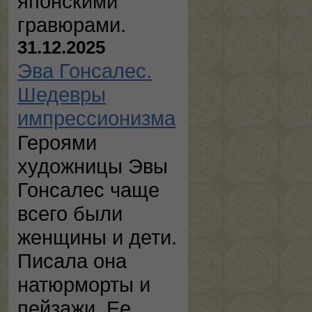
японскими
гравюрами.
31.12.2025
Эва Гонсалес.
Шедевры
импрессионизма
Героями
художницы Эвы
Гонсалес чаще
всего были
женщины и дети.
Писала она
натюрморты и
пейзажи. Ее