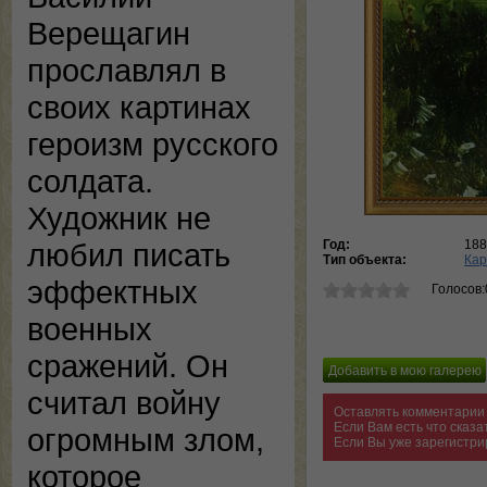
Верещагин
прославлял в
своих картинах
героизм русского
солдата.
Художник не
Год:
188
любил писать
Тип объекта:
Кар
эффектных
Голосов:
военных
сражений. Он
считал войну
Оставлять комментарии 
Если Вам есть что сказ
огромным злом,
Если Вы уже зарегистри
которое