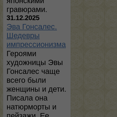
японскими
гравюрами.
31.12.2025
Эва Гонсалес.
Шедевры
импрессионизма
Героями
художницы Эвы
Гонсалес чаще
всего были
женщины и дети.
Писала она
натюрморты и
пейзажи. Ее