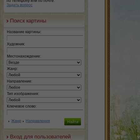
по телефону или по почте.
Задать вопрос
Поиск картины
Название картины:
Художник:
Местонахождение:
Жанр:
Направление:
Тип изображения:
Ключевое слово:
Жанр
Направления
Вход для пользователей