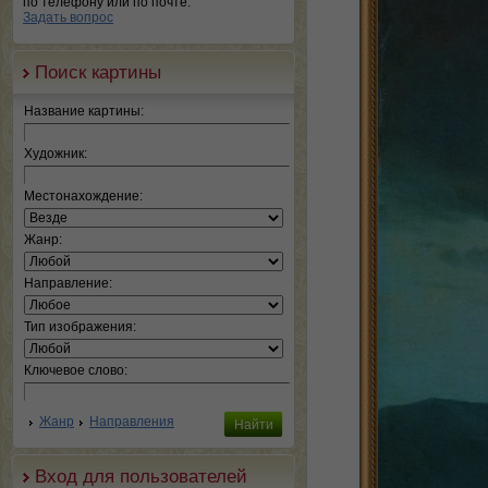
по телефону или по почте.
Задать вопрос
Поиск картины
Название картины:
Художник:
Местонахождение:
Жанр:
Направление:
Тип изображения:
Ключевое слово:
Жанр
Направления
Вход для пользователей