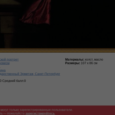
ской портрет
Материалы:
холст, масло
демизм
Размеры:
107 х 86 см
1
тина
дарственный Эрмитаж, Санкт-Петербург
:0 Средний балл:0
могут только зарегистрированные пользователи.
ать — пожалуйста
зарегистрируйтесь
.