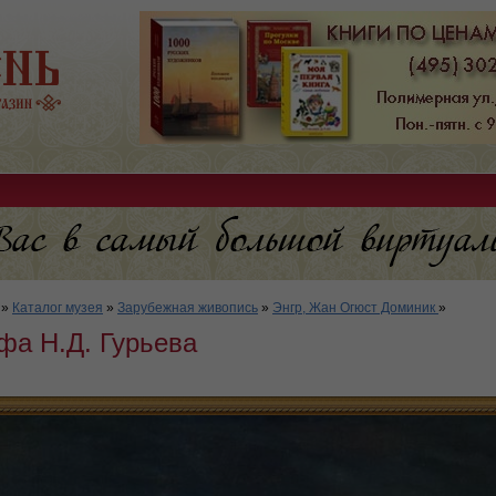
»
Каталог музея
»
Зарубежная живопись
»
Энгр, Жан Огюст Доминик
»
фа Н.Д. Гурьева