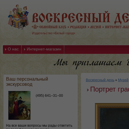
Издательство «Белый город»
О нас
Интернет-магазин
Ваш персональный
Воскресный день
»
Музей
экскурсовод
Портрет гра
(495) 641–31–00
На все ваши вопросы мы рады ответить