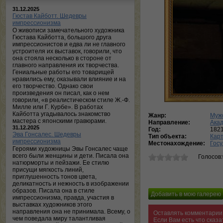
31.12.2025
Гюстав Кайботт. Шедевры
импрессионизма
О живописи замечательного художника
Гюстава Кайботта, большого друга
импрессионистов и едва ли не главного
устроителя их выставок, говорили, что
она стояла несколько в стороне от
главного направления их творчества.
Гениальные работы его товарищей
нравились ему, оказывали влияние и на
его творчество. Однако свои
произведения он писал, как о нем
говорили, «в реалистическом стиле Ж.-Ф.
Милле или Г. Курбе». В работах
Кайботта угадывалось знакомство
Жанр:
Муж
мастера с японскими гравюрами.
Направление:
Ака
31.12.2025
Год:
182
Эва Гонсалес. Шедевры
Тип объекта:
Кар
импрессионизма
Местонахождение:
Госу
Героями художницы Эвы Гонсалес чаще
всего были женщины и дети. Писала она
Голосов
натюрморты и пейзажи. Ее стилю
присущи мягкость линий,
приглушенность тонов цвета,
деликатность и нежность в изображении
образов. Писала она в стиле
импрессионизма, правда, участия в
выставках художников этого
направления она не принимала. Всему, о
Оставлять комментарии 
чем поведала миру талантливая
Если Вам есть что сказ