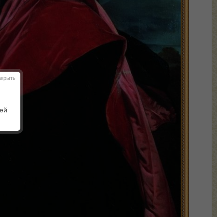
акрыть
шей