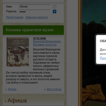
Имя:
Пароль:
Регистрация
Забыли пароль?
Колонка хранителя музея
27.01.2026
ОБ
Василий Верещагин.
Великие полотна
Дан
Василий Верещагин
прославлял в своих
исп
картинах героизм
Пол
русского солдата.
Художник не любил
писать эффектных
военных сражений.
Он считал войну огромным злом,
которое привносит в жизнь людей
разруху и смерть, и его полотна именно
так войну и показывают.
Далее
Все статьи
Афиша