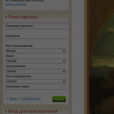
по телефону или по почте.
Задать вопрос
Поиск картины
Название картины:
Художник:
Местонахождение:
Жанр:
Направление:
Тип изображения:
Ключевое слово:
Жанр
Направления
Вход для пользователей