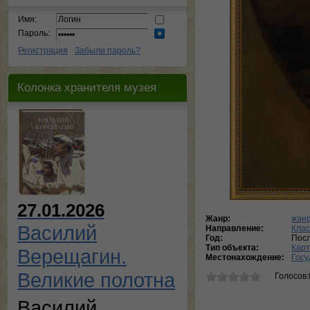
Имя:
Пароль:
Регистрация
Забыли пароль?
Колонка хранителя музея
27.01.2026
Жанр:
жанр
Василий
Направление:
Кла
Год:
Посл
Тип объекта:
Кар
Верещагин.
Местонахождение:
Госу
Великие полотна
Голосов:
Василий