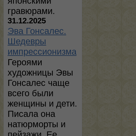
японскими
гравюрами.
31.12.2025
Эва Гонсалес.
Шедевры
импрессионизма
Героями
художницы Эвы
Гонсалес чаще
всего были
женщины и дети.
Писала она
натюрморты и
пейзажи. Ее