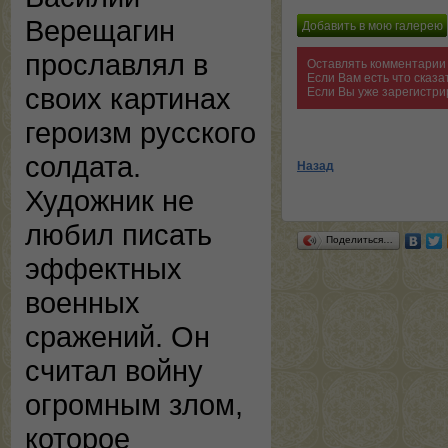
Верещагин
прославлял в
Оставлять комментарии 
Если Вам есть что сказ
своих картинах
Если Вы уже зарегистри
героизм русского
солдата.
Назад
Художник не
любил писать
Поделиться…
эффектных
военных
сражений. Он
считал войну
огромным злом,
которое