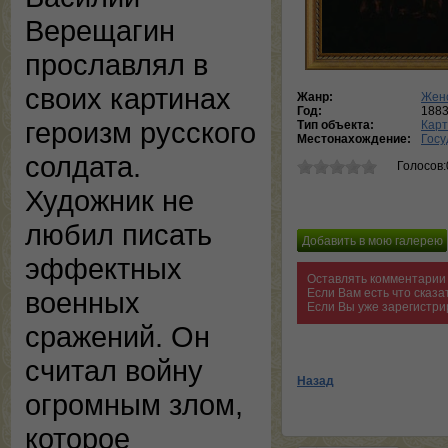
Верещагин
прославлял в
своих картинах
Жанр:
Женс
Год:
188
героизм русского
Тип объекта:
Кар
Местонахождение:
Госу
солдата.
Голосов:
Художник не
любил писать
эффектных
Оставлять комментарии 
Если Вам есть что сказ
военных
Если Вы уже зарегистри
сражений. Он
считал войну
Назад
огромным злом,
которое