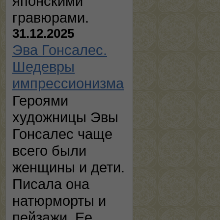
японскими
гравюрами.
31.12.2025
Эва Гонсалес.
Шедевры
импрессионизма
Героями
художницы Эвы
Гонсалес чаще
всего были
женщины и дети.
Писала она
натюрморты и
пейзажи. Ее