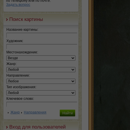
по телефону или по почте.
Задать вопрос
Поиск картины
Название картины:
Художник:
Местонахождение:
Жанр:
Направление:
Тип изображения:
Ключевое слово:
Жанр
Направления
Вход для пользователей