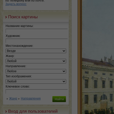
по телефону или по почте.
Задать вопрос
Поиск картины
Название картины:
Художник:
Местонахождение:
Жанр:
Направление:
Тип изображения:
Ключевое слово:
Жанр
Направления
Вход для пользователей