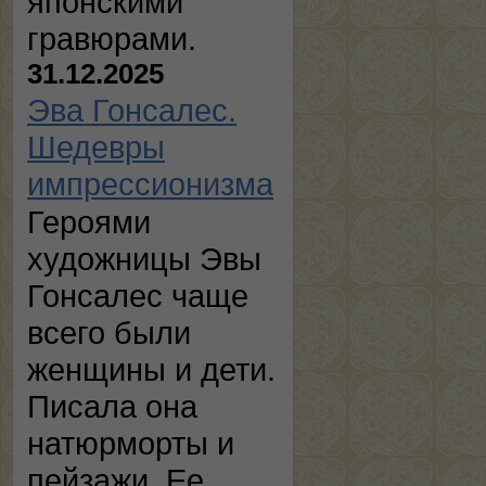
японскими
гравюрами.
31.12.2025
Эва Гонсалес.
Шедевры
импрессионизма
Героями
художницы Эвы
Гонсалес чаще
всего были
женщины и дети.
Писала она
натюрморты и
пейзажи. Ее