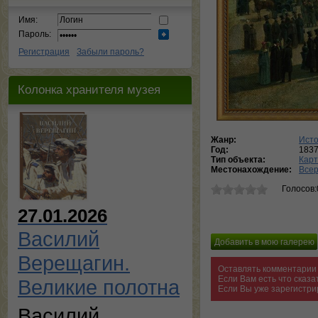
Имя:
Пароль:
Регистрация
Забыли пароль?
Колонка хранителя музея
Жанр:
Исто
Год:
183
Тип объекта:
Кар
Местонахождение:
Всер
Голосов:
27.01.2026
Василий
Верещагин.
Оставлять комментарии 
Если Вам есть что сказ
Великие полотна
Если Вы уже зарегистри
Василий