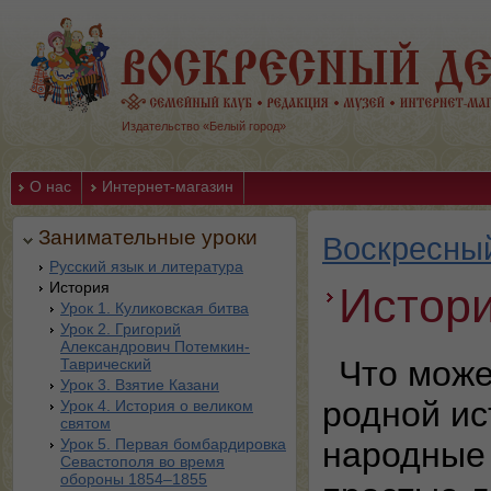
Издательство «Белый город»
О нас
Интернет-магазин
Занимательные уроки
Воскресны
Русский язык и литература
История
Истор
Урок 1. Куликовская битва
Урок 2. Григорий
Александрович Потемкин-
Что може
Таврический
Урок 3. Взятие Казани
родной ис
Урок 4. История о великом
святом
Урок 5. Первая бомбардировка
народные 
Севастополя во время
обороны 1854–1855