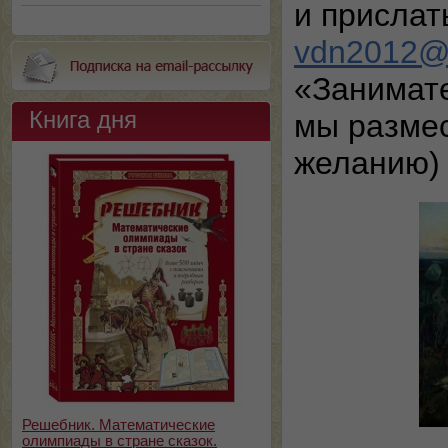
и прислат
vdn2012@
«Занимат
Книга дня
мы размес
желанию) 
Решебник. Математические
олимпиады в стране сказок.