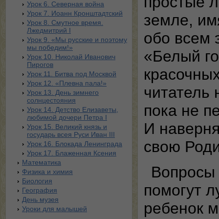
простые л
Урок 6. Северная война
Урок 7. Иоанн Кронштадтский
земле, им
Урок 8. Смутное время.
Лжедмитрий I
обо всем 
Урок 9. «Мы русские и поэтому
мы победим!»
«Белый го
Урок 10. Николай Иванович
Пирогов
красочны
Урок 11. Битва под Москвой
Урок 12. «Плевна пала!»
читатель 
Урок 13. День зимнего
солнцестояния
пока не п
Урок 14. Детство Елизаветы,
любимой дочери Петра I
И наверня
Урок 15. Великий князь и
государь всея Руси Иван III
свою Роди
Урок 16. Блокада Ленинграда
Урок 17. Блаженная Ксения
Математика
Вопросы 
Физика и химия
Биология
помогут л
География
День музея
ребенок м
Уроки для малышей