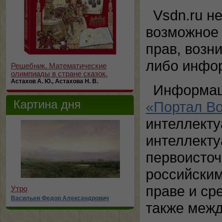
Vsdn.ru н
возможное 
прав, возн
либо инфор
Решебник. Математические
олимпиады в стране сказок.
Астахов А. Ю., Астахова Н. В.
Информац
Картина дня
«Портал В
интеллекту
интеллекту
первоисточ
российским
праве и ср
Утро
Васильев Федор Александрович
также меж