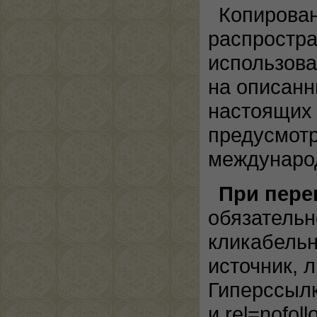
Копирован
распростра
использов
на описанн
настоящих 
предусмотр
междунаро
При пере
обязательн
кликабельн
источник, 
Гиперссылк
и rel=nofoll