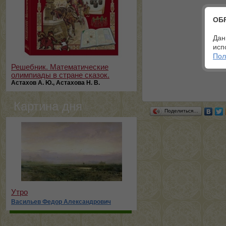
ОБ
Дан
исп
Пол
Решебник. Математические
олимпиады в стране сказок.
Астахов А. Ю., Астахова Н. В.
Картина дня
Поделиться…
Утро
Васильев Федор Александрович