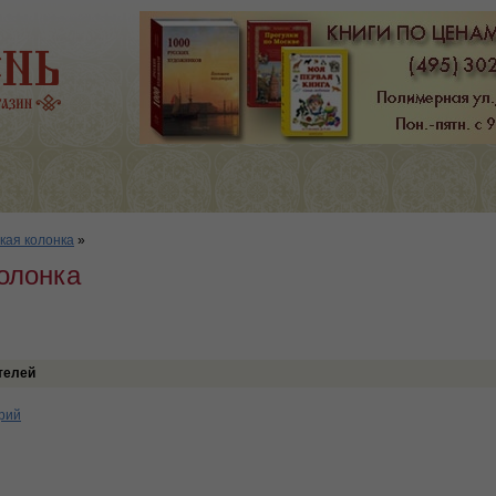
кая колонка
»
олонка
телей
рий