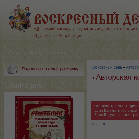
Издательство «Белый город»
О нас
Интернет-магазин
Воскресный день
»
Авторс
Авторская к
Книга дня
Оставлять комментарии 
Если Вам есть что сказ
Если Вы уже зарегистри
« назад