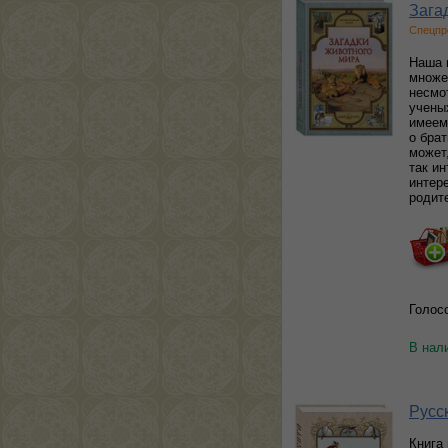
Зага
Спецпр
Наша 
множе
несмо
учены
имеем
о бра
может
так ин
интер
родит
Голос
В нал
Русс
Книга 