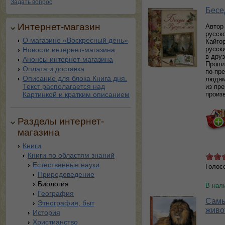
Задать вопрос
Бесе
Интернет-магазин
Автор
русск
О магазине «Воскресный день»
Кайго
русск
Новости интернет-магазина
в дру
Анонсы интернет-магазина
Прошл
Оплата и доставка
по-пр
Описание для блока Книга дня.
людям
Текст располагается над
из пр
Картинкой и кратким описанием
произ
Разделы интернет-
магазина
Книги
Книги по областям знаний
Естественные науки
Голос
Природоведение
Биология
В нал
География
Самы
Этнография, быт
живо
История
Христианство