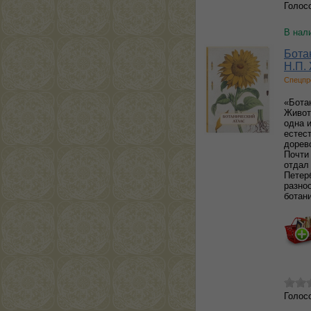
Голос
В нал
Бота
Н.П.
Спецпр
«Бота
Живот
одна и
естес
дорев
Почти
отдал
Петер
разно
ботан
Голос