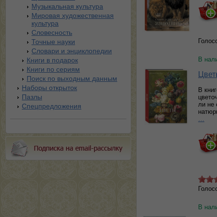
Музыкальная культура
Мировая художественная
культура
Словесность
Голос
Точные науки
Словари и энциклопедии
В нал
Книги в подарок
Книги по сериям
Цвет
Поиск по выходным данным
Наборы открыток
В кни
Пазлы
цвето
ли не
Спецпредложения
натюр
…
Голос
В нал