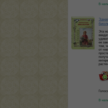
В нал
Зани
биоло
Эта но
введе
удиви
ее зак
том, 
от «н
прост
получ
интер
расте
Голос
В нал