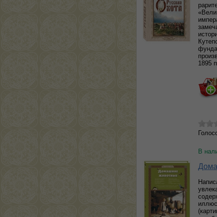
рарит
«Вели
импер
замеч
истор
Кутеп
фунда
произ
1895 п
Голос
В нал
Дома
Напис
увлек
содер
иллюс
(карти