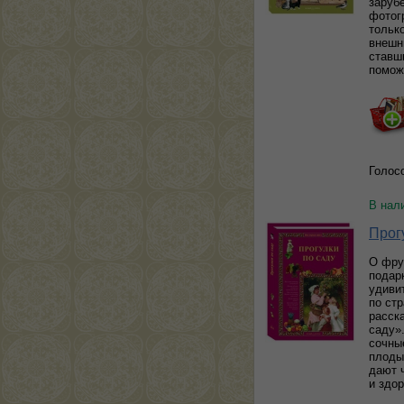
заруб
фотог
тольк
внешн
ставши
помож
Голос
В нал
Прог
О фру
подар
удиви
по ст
расск
саду»
сочны
плоды
дают 
и здор