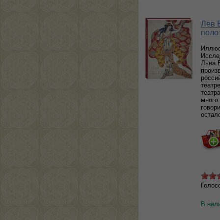
Лев 
поло
Иллюс
Иссле
Льва Б
произ
росси
театре
театр
много 
говори
остал
Голос
В нал