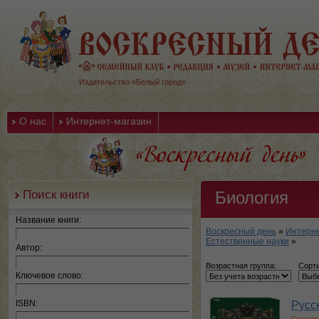
Издательство «Белый город»
О нас
Интернет-магазин
Поиск книги
Биология
Название книги:
Воскресный день
»
Интерне
Естественные науки
»
Автор:
Возрастная группа:
Сорти
Ключевое слово:
ISBN:
Русс