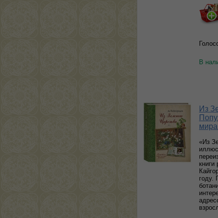
Голос
В нал
Из З
Попу
мира
«Из З
иллюс
переи
книги 
Кайго
году.
ботан
интере
адресо
взрос