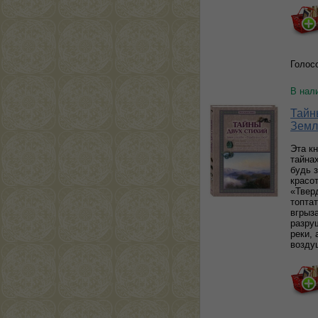
Голос
В нал
Тайн
Земл
Эта к
тайна
будь 
красо
«Твер
топтат
вгрыза
разруш
реки,
возду