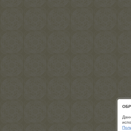
ОБР
Данн
испо
Пол