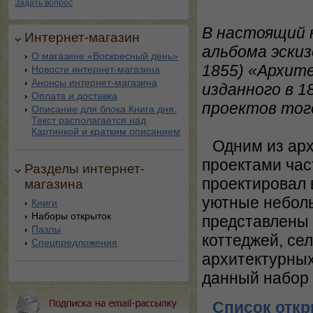
Задать вопрос
В настоящий 
Интернет-магазин
альбома эски
О магазине «Воскресный день»
1855) «Архите
Новости интернет-магазина
Анонсы интернет-магазина
изданного в 1
Оплата и доставка
проектов того
Описание для блока Книга дня.
Текст располагается над
Картинкой и кратким описанием
Одним из арх
проектами час
Разделы интернет-
проектировал 
магазина
уютные неболь
Книги
Наборы открыток
представлены 
Пазлы
коттеджей, се
Спецпредложения
архитектурных
данный набор 
Список откр