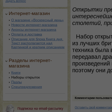
Задать вопрос
Открытки пре
Интернет-магазин
интереснейше
О магазине «Воскресный день»
столетий, пр
Новости интернет-магазина
Анонсы интернет-магазина
Оплата и доставка
Набор откры
Описание для блока Книга дня.
из лучших бри
Текст располагается над
Картинкой и кратким описанием
техника была 
передавал дра
Разделы интернет-
произведений 
магазина
поэтому они д
Книги
Наборы открыток
Пазлы
Спецпредложения
Комментарии пользоват
Оставить свой комментар