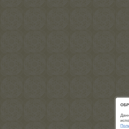
ОБР
Данн
испо
Пол