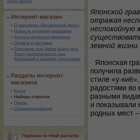
Задать вопрос
Японской грав
Интернет-магазин
отражая несп
О магазине «Воскресный день»
неспокойную 
Новости интернет-магазина
существовать
Анонсы интернет-магазина
Оплата и доставка
земной жизни.
Описание для блока Книга дня.
Текст располагается над
Картинкой и кратким описанием
Японская гра
получила разв
Разделы интернет-
стиле «у-киё»
магазина
радостями во 
Книги
разными вида
Наборы открыток
Пазлы
и показывали 
Спецпредложения
родных мест –