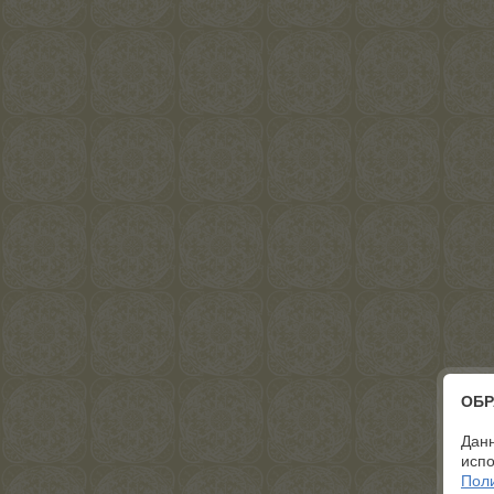
ОБР
Данн
испо
Пол