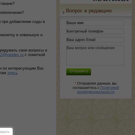
стакане?
Вопрос в редакцию
лебопечении?
и при добавлении
соды
в
монетку в новенькую и
придумать свои вопросы и
12@yandex.ru
с пометкой
и по интересующим Вас
ппам
здесь
*
Отправляя данные, вы
соглашаетесь с
Политикой
конфиденциальности
акрыть