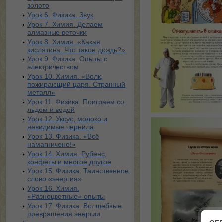
золото
Урок 6. Физика. Звук
Урок 7. Химия. Делаем
алмазные веточки
Урок 8. Химия. «Какая
кислятина. Что такое дождь?»
Урок 9. Физика. Опыты с
электричеством
Урок 10. Химия. «Волк,
пожирающий царя. Странный
металл»
Урок 11. Физика. Поиграем со
льдом и водой
Урок 12. Уксус, молоко и
невидимые чернила
Урок 13. Физика. «Всё
намагничено!»
Урок 14. Химия. Рубенс,
конфеты и многое другое
Урок.15. Физика. Таинственное
слово «энергия»
Урок 16. Химия.
«Разноцветные» опыты
Урок 17. Физика. Волшебные
превращения энергии