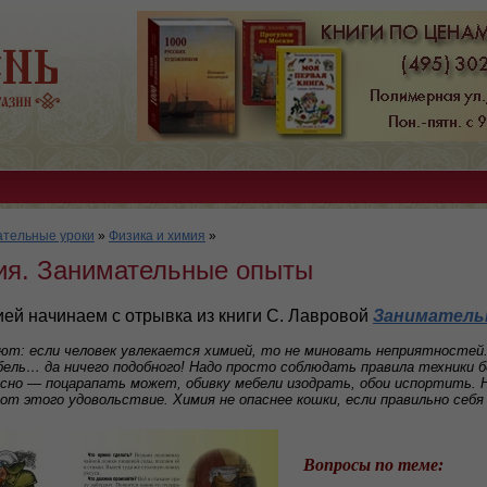
ательные уроки
»
Физика и химия
»
мия. Занимательные опыты
ией начинаем с отрывка из книги С. Лавровой
Заниматель
ют: если человек увлекается химией, то не миновать неприятностей.
бель… да ничего подобного! Надо просто соблюдать правила техники 
сно — поцарапать может, обивку мебели изодрать, обои испортить.
от этого удовольствие. Химия не опаснее кошки, если правильно себя
Вопросы по теме: