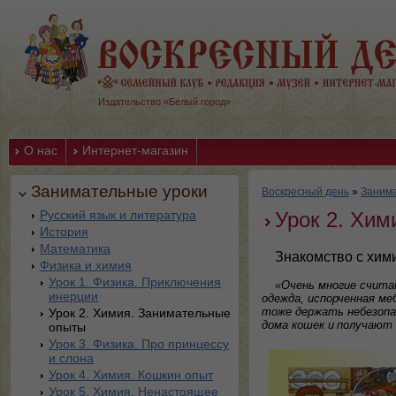
Издательство «Белый город»
О нас
Интернет-магазин
Занимательные уроки
Воскресный день
»
Заним
Русский язык и литература
Урок 2. Хи
История
Математика
Знакомство с хим
Физика и химия
Урок 1. Физика. Приключения
«Очень многие счита
инерции
одежда, испорченная ме
тоже держать небезопа
Урок 2. Химия. Занимательные
дома кошек и получают 
опыты
Урок 3. Физика. Про принцессу
и слона
Урок 4. Химия. Кошкин опыт
Урок 5. Химия. Ненастоящее