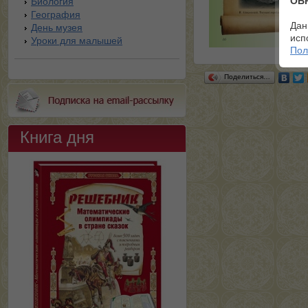
ОБ
Биология
География
Дан
День музея
исп
Уроки для малышей
Пол
Поделиться…
Книга дня