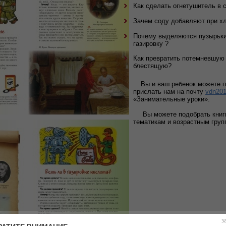
Как сделать огнетушитель в 
Зачем соду добавляют при х
Почему выделяются пузырьк
газировку ?
Как превратить потемневшую 
блестящую?
Вы и ваш ребенок можете 
прислать нам на почту
vdn20
«Занимательные уроки».
Вы можете подобрать книг
тематикам и возрастным гру
з