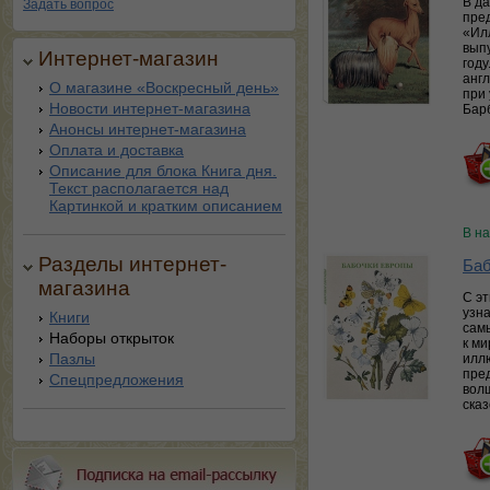
В д
Задать вопрос
пре
«Ил
вып
Интернет-магазин
год
анг
О магазине «Воскресный день»
при 
Новости интернет-магазина
Барб
Анонсы интернет-магазина
Оплата и доставка
Описание для блока Книга дня.
Текст располагается над
Картинкой и кратким описанием
В н
Разделы интернет-
Баб
магазина
С э
узна
Книги
сам
Наборы открыток
к ми
Пазлы
илл
пре
Спецпредложения
волш
ска