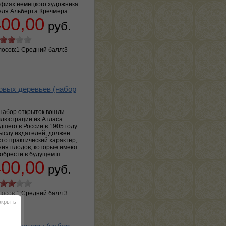
фиях немецкого художника
еля Альберта Кречмера.
…
400,00
руб.
лосов:1 Средний балл:3
вых деревьев (набор
набор открыток вошли
люстрации из Атласа
шего в России в 1905 году.
мыслу издателей, должен
то практический характер,
ния плодов, которые имеют
иобрести в будущем п
…
400,00
руб.
лосов:1 Средний балл:3
акрыть