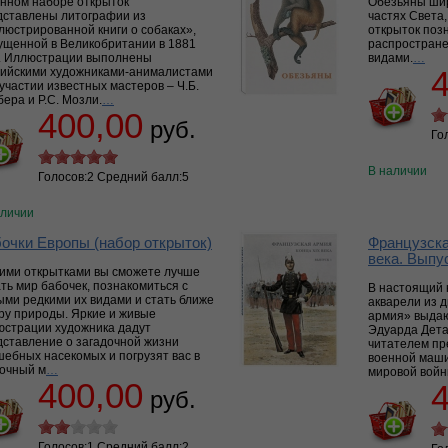
анном наборе открыток
Обезьяны шир
дставлены литографии из
частях Света,
люстрированной книги о собаках»,
открыток поз
ущенной в Великобритании в 1881
распростран
у. Иллюстрации выполнены
видами.
…
лийскими художниками-анималистами
участии известных мастеров – Ч.Б.
ера и Р.С. Мозли.
…
400,00
руб.
Го
В наличии
Голосов:2 Средний балл:5
аличии
очки Европы (набор открыток)
Французска
века. Выпус
тими открытками вы сможете лучше
ть мир бабочек, познакомиться с
В настоящий 
ыми редкими их видами и стать ближе
акварели из 
ру природы. Яркие и живые
армия» выда
юстрации художника дадут
Эдуарда Дета
дставление о загадочной жизни
читателем пр
ебных насекомых и погрузят вас в
военной маш
зочный м
…
мировой войн
400,00
руб.
Голосов:1 Средний балл:2