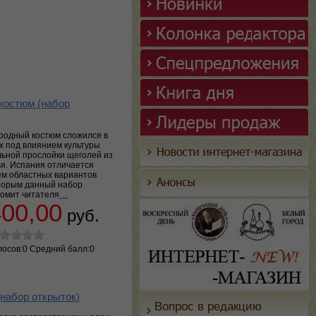
костюм (набор
родный костюм сложился в
ах под влиянием культуры
льной прослойки щеголей из
я. Испания отличается
м областных вариантов
оторым данный набор
комит читателя
…
400,00
руб.
лосов:0 Средний балл:0
набор открыток)
Вопрос в редакцию