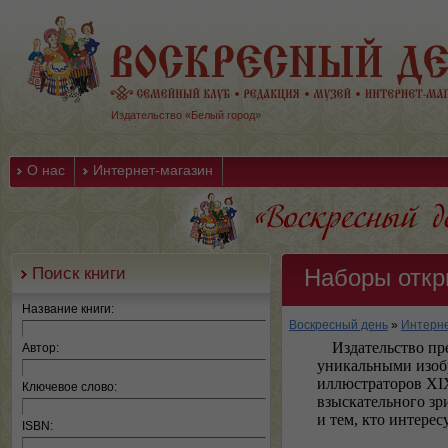
Издательство «Белый город»
О нас
Интернет-магазин
Поиск книги
Наборы откр
Название книги:
Воскресный день
»
Интерне
Издательство пр
Автор:
уникальными изоб
иллюстраторов XI
Ключевое слово:
взыскательного зр
и тем, кто интерес
ISBN: