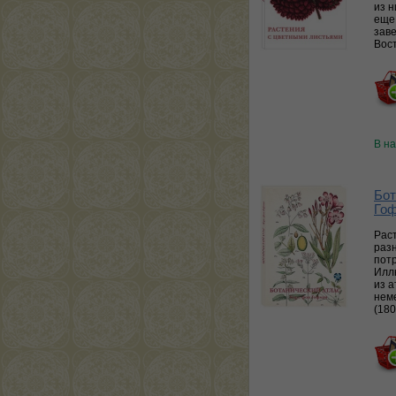
из н
еще 
заве
Вост
В н
Бот
Гоф
Рас
разн
пот
Илл
из а
нем
(18