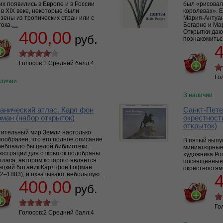
их появились в Европе и в России
был «рисовал
в XIX веке, некоторые были
королевах». 
зены из тропических стран или с
Мария-Антуа
ока.
…
Богарне и Ма
400,00
Открытки даю
руб.
познакомиться
Голосов:1 Средний балл:4
Го
аличии
В наличии
анический атлас. Карл фон
Санкт-Пете
ман (набор открыток)
окрестност
открыток)
тительный мир Земли настолько
ообразен, что его полное описание
В пятый выпу
ребовало бы целой библиотеки.
миниатюрные
юстрации для открыток подобраны
художника Ро
тласа, автором которого является
посвященные 
ецкий ботаник Карл фон Гофман
окрестностям
02–1883), и охватывают небольшую
…
400,00
руб.
Го
Голосов:2 Средний балл:4