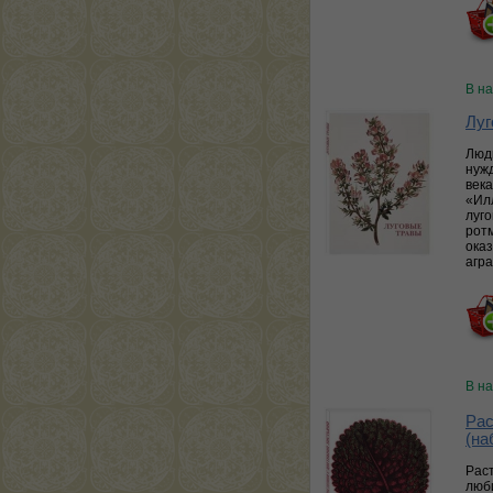
В н
Луг
Люд
нужд
века
«Ил
луго
ротм
ока
агра
В н
Рас
(на
Рас
люб