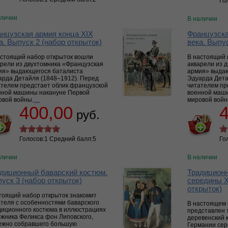
Го
аличии
В наличии
нцузская армия конца XIX
Французска
а. Выпуск 2 (набор открыток)
века. Выпус
астоящий набор открыток вошли
В настоящий 
арели из двухтомника «Французская
акварели из 
ия» выдающегося баталиста
армия» выда
арда Детайля (1848–1912). Перед
Эдуарда Дета
ателем предстает облик французской
читателем пр
нной машины накануне Первой
военной маш
овой войны.
…
мировой войн
400,00
руб.
Голосов:1 Средний балл:5
Го
аличии
В наличии
диционный баварский костюм.
Традицион
уск 3 (набор открыток)
середины X
открыток)
тоящий набор открыток знакомит
ателя с особенностями баварского
В настоящем 
диционного костюма в иллюстрациях
представлен 
ожника Феликса фон Липовского,
деревенский 
ежно собравшего большую
Германии сер