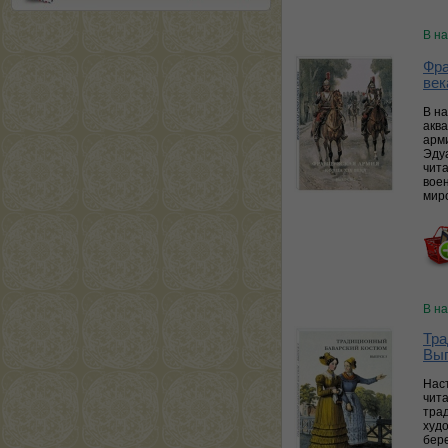
В н
Фра
век
В н
акв
арм
Эду
чит
вое
мир
В н
Тра
Вып
Нас
чит
тра
худ
бер