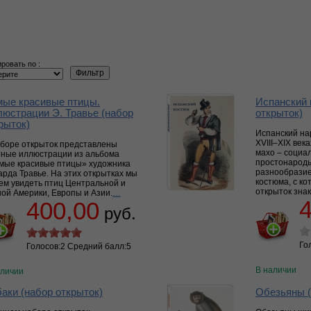
ровать по :
ые красивые птицы.
Испанский 
юстрации Э. Травье (набор
открыток)
рыток)
Испанский на
XVIII–XIX век
аборе открыток представлены
махо – социа
тные иллюстрации из альбома
простонародь
мые красивые птицы» художника
разнообразие
рда Травье. На этих открытках мы
костюма, с к
ем увидеть птиц Центральной и
открыток зна
ой Америки, Европы и Азии.
…
400,00
руб.
Го
Голосов:2 Средний балл:5
В наличии
аличии
аки (набор открыток)
Обезьяны (