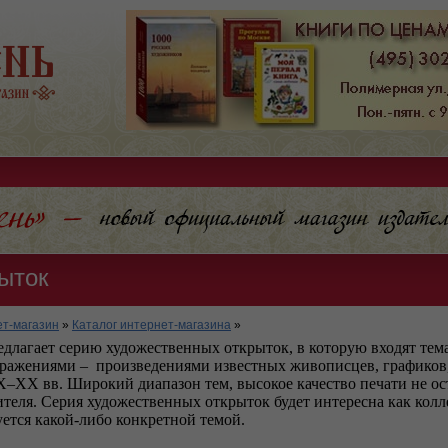
ыток
т-магазин
»
Каталог интернет-магазина
»
едлагает серию художественных открыток, в которую входят
тем
ражениями – произведениями известных живописцев, графиков,
X–XX вв. Широкий диапазон тем, высокое качество печати не о
ителя. Серия художественных открыток будет интересна как кол
уется какой-либо конкретной темой.