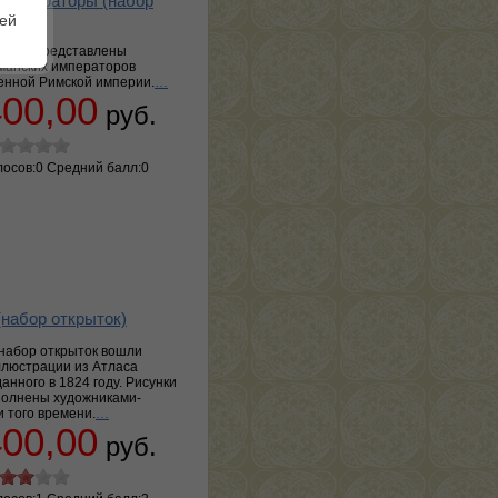
 императоры (набор
шей
рыток представлены
манских императоров
нной Римской империи.
…
400,00
руб.
лосов:0 Средний балл:0
набор открыток)
набор открыток вошли
люстрации из Атласа
анного в 1824 году. Рисунки
полнены художниками-
 того времени.
…
400,00
руб.