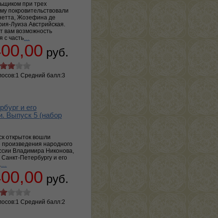
ьщиком при трех
Ему покровительствовали
нетта, Жозефина де
рия-Луиза Австрийская.
т вам возможность
 с часть
…
400,00
руб.
лосов:1 Средний балл:3
рбург и его
и. Выпуск 5 (набор
ск открыток вошли
 произведения народного
ссии Владимира Никонова,
Санкт-Петербургу и его
.
…
400,00
руб.
лосов:1 Средний балл:2