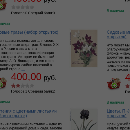
Го
В наличии
Голосов:0 Средний балл:0
аличии
овые травы (набор открыток)
Садовые мн
открыток)
и издавна используют для своих
 различные виды трав. В конце XIX
Что может бы
 в России вышла книга
благоухающег
люстрированная классификация
флоксы – каж
вых трав». Автором ее был штаб-
ароматом, не
истр А.Ю. Лашкарев, и его книга
щедрые на пы
залась чрезвычайно полезной в
подсолнухов 
рной стране.
…
и поднимают 
400,00
руб.
Голосов:1 Средний балл:2
Го
аличии
В наличии
тения с цветными листьями
Цветы. П.-
бор открыток)
открыток)
тения с цветными листьями – одно из
Французский
имых украшений дома и сада. Многие
Редуте, проз