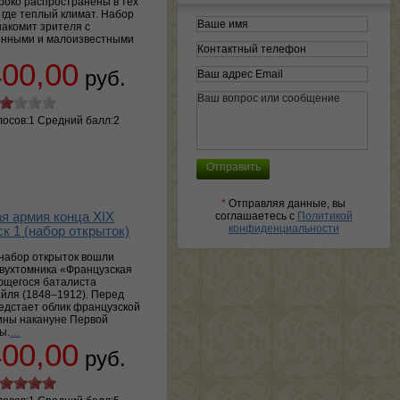
око распространены в тех
 где теплый климат. Набор
накомит зрителя с
енными и малоизвестными
400,00
руб.
лосов:1 Средний балл:2
*
Отправляя данные, вы
я армия конца XIX
соглашаетесь с
Политикой
конфиденциальности
к 1 (набор открыток)
набор открыток вошли
двухтомника «Французская
ющегося баталиста
йля (1848–1912). Перед
едстает облик французской
ины накануне Первой
ы.
…
400,00
руб.