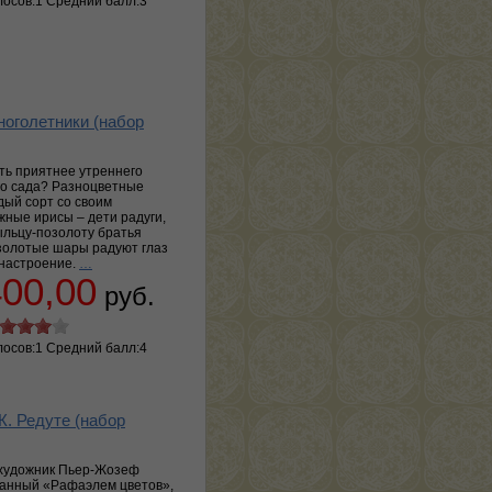
лосов:1 Средний балл:3
оголетники (набор
ть приятнее утреннего
о сада? Разноцветные
дый сорт со своим
жные ирисы – дети радуги,
льцу-позолоту братья
золотые шары радуют глаз
настроение.
…
400,00
руб.
лосов:1 Средний балл:4
Ж. Редуте (набор
 художник Пьер-Жозеф
ванный «Рафаэлем цветов»,