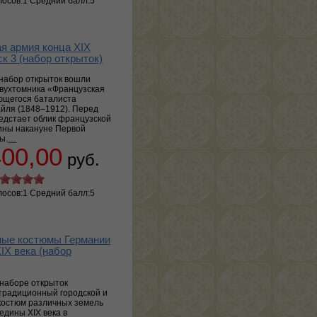
лосов:1 Средний балл:5
я армия конца XIX
к 3 (набор открыток)
набор открыток вошли
двухтомника «Французская
ющегося баталиста
йля (1848–1912). Перед
едстает облик французской
ины накануне Первой
ы.
…
400,00
руб.
лосов:1 Средний балл:5
ные костюмы Германии
IX века (набор
наборе открыток
традиционный городской и
костюм различных земель
едины XIX века в