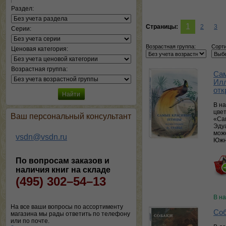
Раздел:
1
Страницы:
2
3
Серии:
Возрастная группа:
Сорти
Ценовая категория:
Возрастная группа:
Сам
Илл
отк
В н
цве
Ваш персональный консультант
«Са
Эдуа
мож
vsdn@vsdn.ru
Южн
По вопросам заказов и
наличия книг на складе
(495) 302–54–13
В н
На все ваши вопросы по ассортименту
Соб
магазина мы рады ответить по телефону
или по почте.