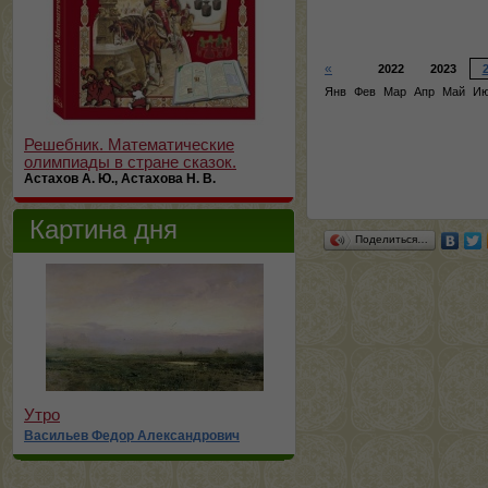
«
2022
2023
Янв
Фев
Мар
Апр
Май
И
Решебник. Математические
олимпиады в стране сказок.
Астахов А. Ю., Астахова Н. В.
Картина дня
Поделиться…
Утро
Васильев Федор Александрович