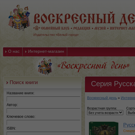
Издательство «Белый город»
О нас
Интернет-магазин
Поиск книги
Серия Русска
Название книги:
Воскресный день
»
Интерне
Автор:
Возрастная группа:
Сорти
Ключевое слово:
Русс
ISBN:
Спецпр