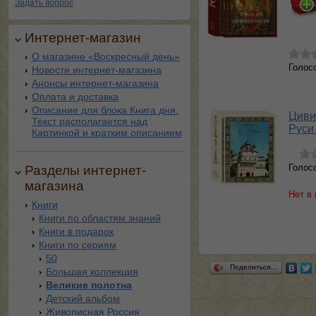
Задать вопрос
Интернет-магазин
О магазине «Воскресный день»
Голос
Новости интернет-магазина
Анонсы интернет-магазина
Оплата и доставка
Описание для блока Книга дня.
Циви
Текст располагается над
Руси
Картинкой и кратким описанием
Голос
Разделы интернет-
магазина
Нет в
Книги
Книги по областям знаний
Книги в подарок
Книги по сериям
50
Поделиться…
Большая коллекция
Великие полотна
Детский альбом
Живописная Россия