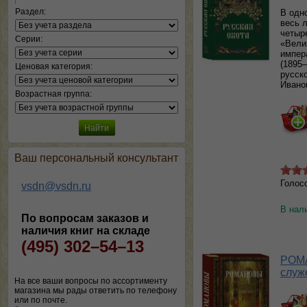
Раздел:
В одн
весь 
четыр
Серии:
«Вели
импер
(1895
Ценовая категория:
русск
Ивано
Возрастная группа:
Ваш персональный консультант
Голос
vsdn@vsdn.ru
В нал
По вопросам заказов и
наличия книг на складе
(495) 302–54–13
РОМА
служ
На все ваши вопросы по ассортименту
магазина мы рады ответить по телефону
или по почте.