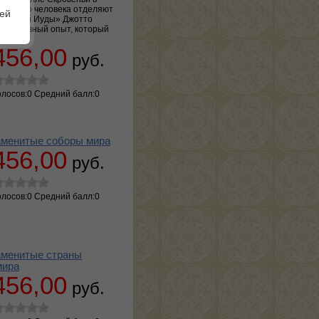
менного человека отделяют
шей
«Поцелуй Иуды» Джотто
м душевный опыт, который
456,00
руб.
олосов:0 Средний балл:0
менитые соборы мира
456,00
руб.
олосов:0 Средний балл:0
менитые страны
мира
456,00
руб.