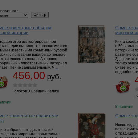
ровать по :
мые известные события
Самые зн
сской истории
мировой и
годаря этой иллюстрированной
Книга содер
иклопедии вы сможете познакомиться
о 50 самых з
амыми известными событиями русской
истории чел
ории: с призвания варягов до первого
развитие со
ета человека в космос. А хорошо
Здесь читат
обранный иллюстративный материал
только общу
лает чтение занимательным. Ч
…
битве, но и 
456,00
подробности
руб.
Голосов:0 Средний балл:0
Г
аличии
В наличии
мые знаменитые правители
Самые зна
ра
Новое издан
познакомить
ниге собрано пятьдесят статей,
о традицион
вященных мировым правителям с
пятидесяти 