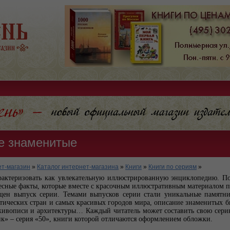
е знаменитые
т-магазин
»
Каталог интернет-магазина
»
Книги
»
Книги по сериям
»
актеризовать как увлекательную иллюстрированную энциклопедию. 
есные факты, которые вместе с красочным иллюстративным материалом п
ящен выпуск серии. Темами выпусков серии стали уникальные памятн
отических стран и самых красивых городов мира, описание знаменитых 
живописи и архитектуры… Каждый читатель может составить свою сери
ик» – серия «50», книги которой отличаются оформлением обложки.