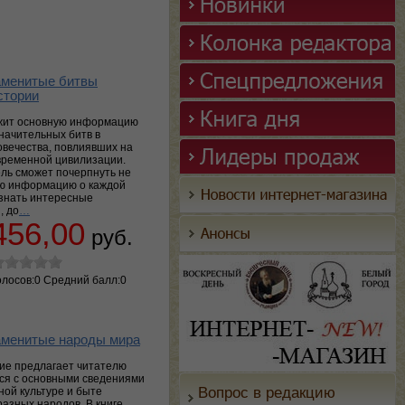
аменитые битвы
стории
жит основную информацию
начительных битв в
овечества, повлиявших на
временной цивилизации.
ель сможет почерпнуть не
ю информацию о каждой
узнать интересные
, до
…
456,00
руб.
олосов:0 Средний балл:0
менитые народы мира
ие предлагает читателю
ся с основными сведениями
Вопрос в редакцию
ной культуре и быте
разных народов. В книге