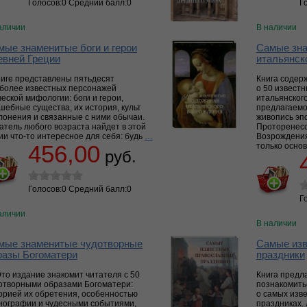
Голосов:0 Средний балл:0
Г
аличии
В наличии
мые знаменитые боги и герои
Самые зна
евней Греции
итальянск
ниге представлены пятьдесят
Книга содер
более известных персонажей
о 50 извест
ческой мифологии: боги и герои,
итальянског
шебные существа, их история, культ
предлагаемо
лонения и связанные с ними обычаи.
живопись эп
атель любого возраста найдет в этой
Проторенесс
ии что-то интересное для себя: будь
…
Возрождения
456,00
только осно
руб.
Голосов:0 Средний балл:0
Г
аличии
В наличии
мые знаменитые чудотворные
Самые изв
разы Богоматери
праздники
то издание знакомит читателя с 50
Книга предл
отворными образами Богоматери:
познакомить
орией их обретения, особенностью
о самых изв
нографии и чудесными событиями,
праздниках.