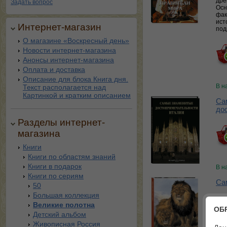
дре
Задать вопрос
Осн
фак
ист
Интернет-магазин
под
О магазине «Воскресный день»
Новости интернет-магазина
Анонсы интернет-магазина
Оплата и доставка
Описание для блока Книга дня.
В н
Текст располагается над
Картинкой и кратким описанием
Са
до
Разделы интернет-
магазина
Книги
Книги по областям знаний
Книги в подарок
В н
Книги по сериям
Са
50
Большая коллекция
Великие полотна
ОБ
Детский альбом
Живописная Россия