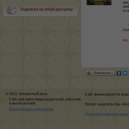
свя
люб
то 
Гол
Нет
Поделиться…
© 2022, Воскресный день
Сайт финансируется изда
Сайт для заботливых родителей, учителей
и воспитателей.
Проект издательства «Бе
Юридическая информация
Политика конфиденциаль