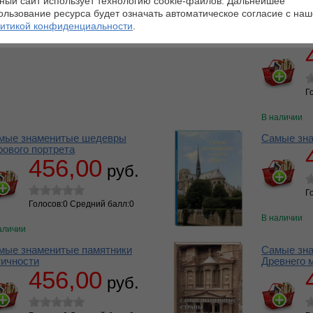
ный сайт использует технологию cookie-файлов. Дальнейшее
Падуе совре
ользование ресурса будет означать автоматическое согласие с на
аличии
сотни лет. 
итикой конфиденциальности
.
передает на
ин
…
Г
В наличии
мые знаменитые шедевры
Самые зна
рового портрета
456,00
руб.
Г
Голосов:0 Средний балл:0
В наличии
аличии
мые знаменитые памятники
Самые зна
тичности
Древнего 
456,00
руб.