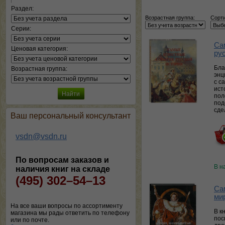
Раздел:
Возрастная группа:
Сорти
Серии:
Са
Ценовая категория:
ру
Бла
Возрастная группа:
энц
с с
ист
пол
под
сде
Ваш персональный консультант
vsdn@vsdn.ru
По вопросам заказов и
В н
наличия книг на складе
(495) 302–54–13
Са
ми
На все ваши вопросы по ассортименту
В к
магазина мы рады ответить по телефону
пос
или по почте.