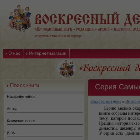
Издательство «Белый город»
О нас
Интернет-магазин
Поиск книги
Серия Самы
Название книги:
Воскресный день
»
Интерне
Серию можно охар
Автор:
книге собраны интер
тему, которой посв
Ключевое слово:
Греции, история экз
династий, шедевры 
ISBN:
У серии есть «двойн