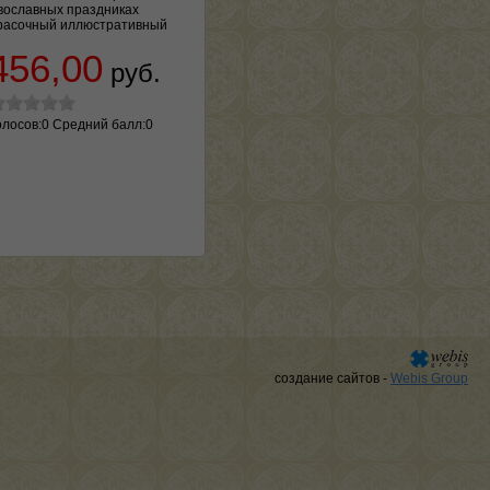
вославных праздниках
расочный иллюстративный
456,00
руб.
олосов:0 Средний балл:0
создание сайтов -
Webis Group