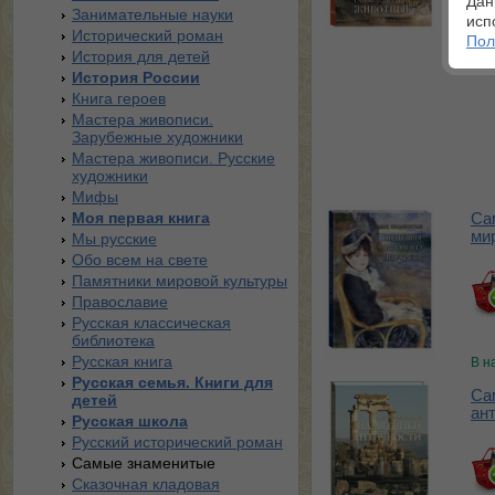
Дан
Занимательные науки
исп
В н
Исторический роман
Пол
История для детей
История России
Книга героев
Мастера живописи.
Зарубежные художники
Мастера живописи. Русские
художники
Мифы
Моя первая книга
Са
ми
Мы русские
Обо всем на свете
Памятники мировой культуры
Православие
Русская классическая
библиотека
Русская книга
В н
Русская семья. Книги для
Са
детей
ан
Русская школа
Русский исторический роман
Самые знаменитые
Сказочная кладовая