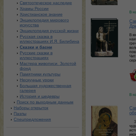
Святоотеческое наследие
Храмы России
В н
Христианское знание
Энциклопедия мирового
Са
искусства
Др
Энциклопедия русской жизни
В к
Русская сказка в
наи
иллюстрациях И.Я. Билибина
гре
Сказки и басни
вол
пок
Русские сказки в
Чит
иллюстрациях
сер
Мастера живописи. Золотой
фонд
Памятники культуры
Нескучные уроки
Большая художественная
галерея
В н
История и шедевры
Поиск по выходным данным
Наборы открыток
Са
об
Пазлы
Спецпредложения
Э
чуд
ист
ико