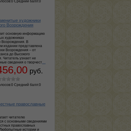
олосов:0 Средний балл:0
менитые художники
ого Возрождения
жит основную информацию
ных художниках
о Возрождения. В
м издании представлена
охи Возрождения – от
анса до Высокого
. Читатель узнает не
вные сведения о творчест
…
456,00
руб.
олосов:0 Средний балл:0
естные православные
агает читателю
ся с основными сведениями
естных православных
 Любопытные истории и