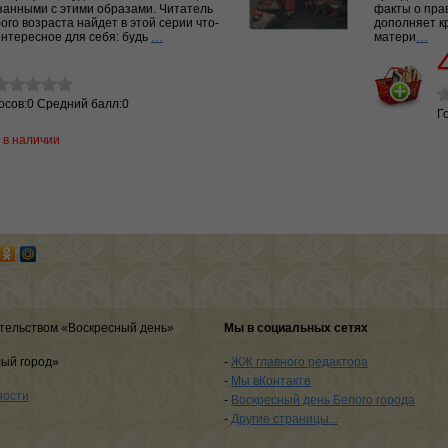
занными с этими образами. Читатель
факты о пра
ого возраста найдет в этой серии что-
дополняет к
интересное для себя: будь
…
матери
…
осов:0 Средний балл:0
Г
 в наличии
тельством «Воскресный день»
Мы в социальных сетях
лый город»
-
ЖЖ главного редактора
-
Мы вКонтакте
ности
-
Воскресный день Белого города
-
Другие страницы...