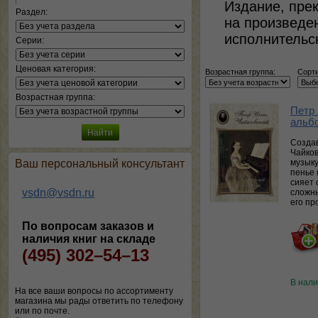
Издание, пре
Раздел:
на произведе
исполнительс
Серии:
Ценовая категория:
Возрастная группа:
Сорти
Возрастная группа:
Петр 
альб
Создав
Чайков
Ваш персональный консультант
музыку
пенье 
сияет 
vsdn@vsdn.ru
сложны
его пр
По вопросам заказов и
наличия книг на складе
(495) 302–54–13
В нал
На все ваши вопросы по ассортименту
магазина мы рады ответить по телефону
или по почте.