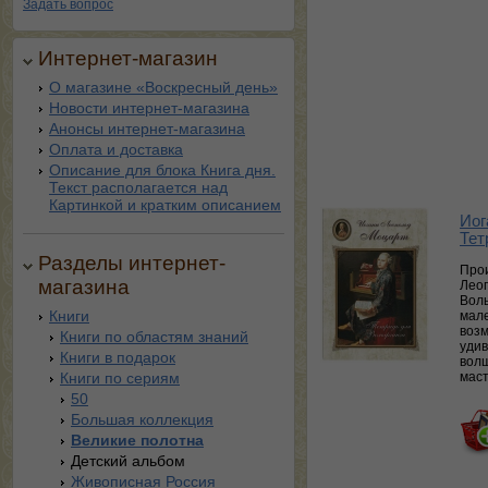
Задать вопрос
Интернет-магазин
О магазине «Воскресный день»
Новости интернет-магазина
Анонсы интернет-магазина
Оплата и доставка
Описание для блока Книга дня.
Текст располагается над
Картинкой и кратким описанием
Иог
Тет
Разделы интернет-
Про
магазина
Леоп
Воль
Книги
мале
возм
Книги по областям знаний
удив
Книги в подарок
вол
Книги по сериям
маст
50
Большая коллекция
Великие полотна
Детский альбом
Живописная Россия