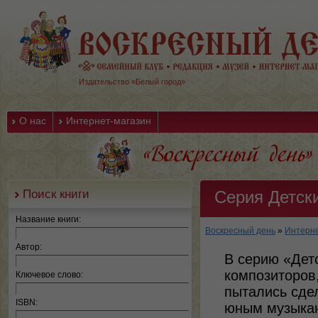
Издательство «Белый город»
О нас
Интернет-магазин
Поиск книги
Серия Детск
Название книги:
Воскресный день
»
Интерне
Автор:
В серию «Дет
композиторов
Ключевое слово:
пытались сде
ISBN:
юным музыкан