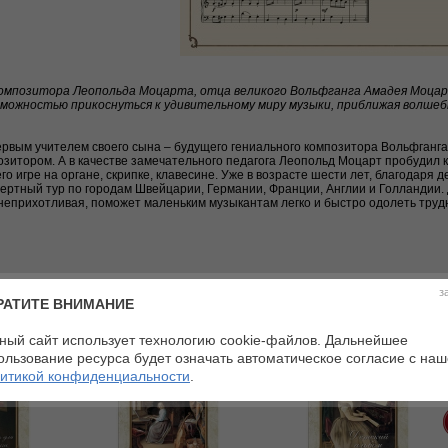
композитора Леопольда Моцарта, отца великого Вольфганга Амадея Моцар
можностью прикоснуться к удивительному миру музыки, приближая волшеб
рвым учителем своего сына – будущего гениального композитора Вольфганг
итором. А в качестве замечательного педагога Леопольд Моцарт пробудил 
го игре на органе, скрипке, клавесине. Уже в возрасте шести лет, благодаря 
ертный тур по городам Швейцарии, Германии, Франции, Англии и Голландии.
 неприхотливая, поможет маленьким музыкантам легко и быстро одолеть тру
з
РАТИТЕ ВНИМАНИЕ
ный сайт использует технологию cookie-файлов. Дальнейшее
ользование ресурса будет означать автоматическое согласие с на
итикой конфиденциальности
.