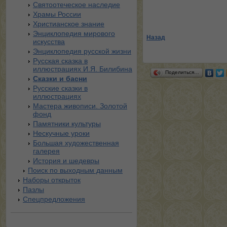
Святоотеческое наследие
Храмы России
Христианское знание
Энциклопедия мирового
Назад
искусства
Энциклопедия русской жизни
Русская сказка в
иллюстрациях И.Я. Билибина
Поделиться…
Сказки и басни
Русские сказки в
иллюстрациях
Мастера живописи. Золотой
фонд
Памятники культуры
Нескучные уроки
Большая художественная
галерея
История и шедевры
Поиск по выходным данным
Наборы открыток
Пазлы
Спецпредложения