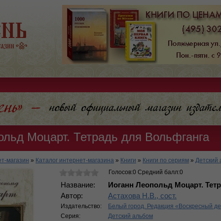
ольд Моцарт. Тетрадь для Вольфганга
т-магазин
»
Каталог интернет-магазина
»
Книги
»
Книги по сериям
»
Детский 
Голосов:0 Средний балл:0
Название:
Иоганн Леопольд Моцарт. Тет
Автор:
Астахова Н.В., сост.
Издательство:
Белый город. Редакция «Воскресный д
Серия:
Детский альбом