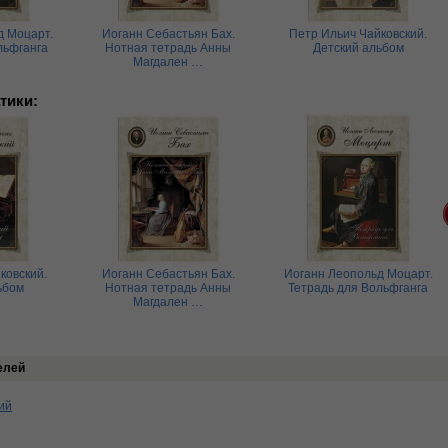
д Моцарт.
Иоганн Себастьян Бах.
Петр Ильич Чайковский.
льфганга
Нотная тетрадь Анны
Детский альбом
Магдален …
тики:
ковский.
Иоганн Себастьян Бах.
Иоганн Леопольд Моцарт.
ьбом
Нотная тетрадь Анны
Тетрадь для Вольфганга
Магдален …
елей
ий