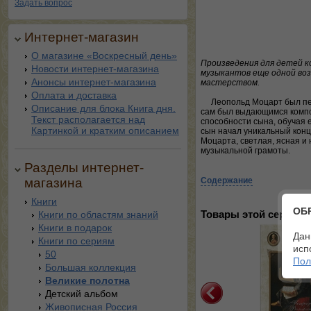
Задать вопрос
Интернет-магазин
О магазине «Воскресный день»
Произведения для детей 
Новости интернет-магазина
музыкантов еще одной воз
Анонсы интернет-магазина
мастерством.
Оплата и доставка
Леопольд Моцарт был пе
Описание для блока Книга дня.
сам был выдающимся композ
Текст располагается над
способности сына, обучая е
Картинкой и кратким описанием
сын начал уникальный конц
Моцарта, светлая, ясная и
музыкальной грамоты.
Разделы интернет-
магазина
Содержание
Книги
ОБ
Книги по областям знаний
Товары этой серии:
Книги в подарок
Дан
Книги по сериям
исп
50
Пол
Большая коллекция
Великие полотна
Детский альбом
Живописная Россия