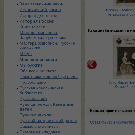
Занимательные науки
Исторический роман
анн Себастьян Бах.
Петр Ильич Чайковский.
Иоганн Леополь
тная тетрадь Анны
Детский альбом
Тетрадь для Во
История для детей
Магдален …
История России
Книга героев
Товары близкой тема
Мастера живописи.
Зарубежные художники
Мастера живописи. Русские
художники
Мифы
Моя первая книга
Мы русские
Обо всем на свете
Памятники мировой культуры
Православие
анн Себастьян Бах.
Иоганн Леопольд Моцарт.
Петр Ильич Чай
тная тетрадь Анны
Тетрадь для Вольфганга
Детский ал
Русская классическая
Магдален …
библиотека
Русская книга
Русская семья. Книги для
детей
Комментарии пользоват
Русская школа
Русский исторический роман
Оставить свой комментар
Самые знаменитые
Сказочная кладовая