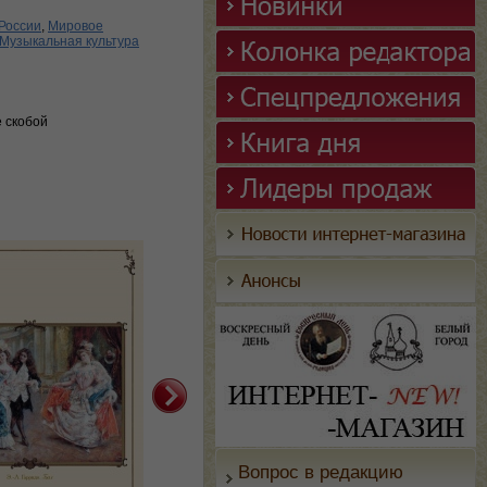
России
,
Мировое
Музыкальная культура
е скобой
Вопрос в редакцию