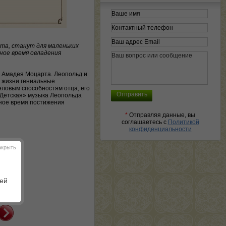
та, станут для маленьких
ное время овладения
а Амадея Моцарта. Леопольд и
к жизни гениальные
деловым способностям отца, его
 Детская» музыка Леопольда
дное время постижения
*
Отправляя данные, вы
соглашаетесь с
Политикой
конфиденциальности
акрыть
шей