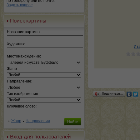
по телефону или по почте.
Задать вопрос
Поиск картины
Название картины:
Художник:
Ит
Местонахождение:
Жанр:
Направление:
Тип изображения:
Поделиться…
Ключевое слово:
Жанр
Направления
Вход для пользователей