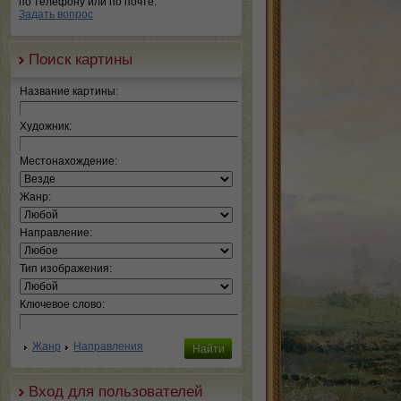
по телефону или по почте.
Задать вопрос
Поиск картины
Название картины:
Художник:
Местонахождение:
Жанр:
Направление:
Тип изображения:
Ключевое слово:
Жанр
Направления
Вход для пользователей