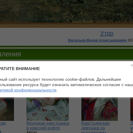
Утро
Васильев Федор Александрович
18
пления
з
РАТИТЕ ВНИМАНИЕ
ный сайт использует технологию cookie-файлов. Дальнейшее
ользование ресурса будет означать автоматическое согласие с на
итикой конфиденциальности
.
вом
Молодая крестьянка
Крестьянская
Д
в красной кофте
девушка за
м
м
Автор:
рукоделием
А