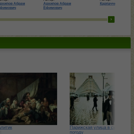
рхипов Абрам
Архипов Абрам
Карпаччо, Витторе
фимович
Ефимович
литик
Парижская улица в сырую
:
погоду