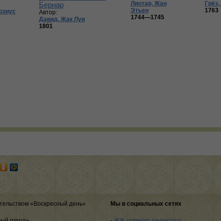
Лиотар, Жан
Грёз,
Бернар
Этьен
1763
озиус
Автор:
1744—1745
Давид, Жак Луи
1801
тельством «Воскресный день»
Мы в социальных сетях
лый город»
-
ЖЖ главного редактора