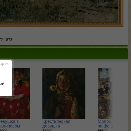
72-1873
акрыть
шей
евушка в
Крестьянская
Молодой рыцар
алиновом
девушка
на фоне пейзаж
втор:
Автор:
Автор: