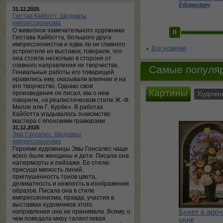
Ефимович
31.12.2025
Гюстав Кайботт. Шедевры
импрессионизма
О живописи замечательного художника
Гюстава Кайботта, большого друга
импрессионистов и едва ли не главного
Все новинки
устроителя их выставок, говорили, что
она стояла несколько в стороне от
главного направления их творчества.
Самые популя
Гениальные работы его товарищей
нравились ему, оказывали влияние и на
его творчество. Однако свои
произведения он писал, как о нем
говорили, «в реалистическом стиле Ж.-Ф.
Милле или Г. Курбе». В работах
Кайботта угадывалось знакомство
мастера с японскими гравюрами.
31.12.2025
Эва Гонсалес. Шедевры
импрессионизма
Героями художницы Эвы Гонсалес чаще
всего были женщины и дети. Писала она
натюрморты и пейзажи. Ее стилю
присущи мягкость линий,
приглушенность тонов цвета,
деликатность и нежность в изображении
образов. Писала она в стиле
импрессионизма, правда, участия в
выставках художников этого
направления она не принимала. Всему, о
Букет в аро
чем поведала миру талантливая
окне