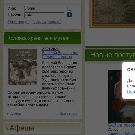
Имя:
Пароль:
Регистрация
Забыли пароль?
Колонка хранителя музея
27.01.2026
Василий Верещагин.
Новые посту
Великие полотна
Василий Верещагин
прославлял в своих
ОБ
картинах героизм
русского солдата.
Художник не любил
Дан
писать эффектных
исп
военных сражений.
Пол
Он считал войну огромным злом,
которое привносит в жизнь людей
разруху и смерть, и его полотна именно
так войну и показывают.
Далее
Все статьи
Баба в розо
Афиша
Автор:
Архипов Абра