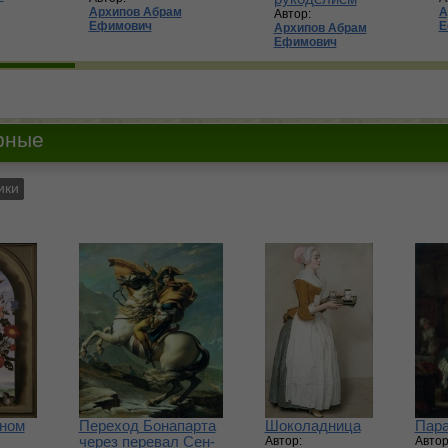
Архипов Абрам
А
Автор:
Ефимович
Е
Архипов Абрам
Ефимович
рные
чном
Переход Бонапарта
Шоколадница
Пара
через перевал Сен-
Автор:
Автор