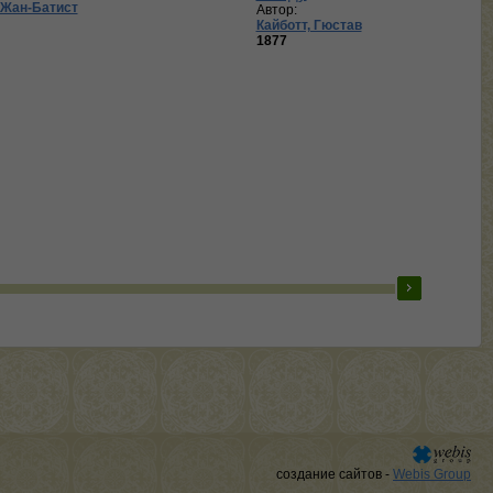
 Жан-Батист
Автор:
Кайботт, Гюстав
1877
создание сайтов -
Webis Group