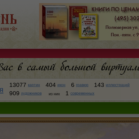
13077
404
6
143
картин
икон
гравюр
иллюстраций
я
909
1
художников
современных
из них