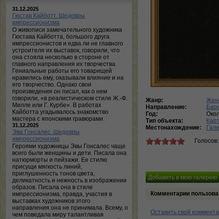
31.12.2025
Гюстав Кайботт. Шедевры
импрессионизма
О живописи замечательного художника
Гюстава Кайботта, большого друга
импрессионистов и едва ли не главного
устроителя их выставок, говорили, что
она стояла несколько в стороне от
главного направления их творчества.
Гениальные работы его товарищей
нравились ему, оказывали влияние и на
его творчество. Однако свои
произведения он писал, как о нем
говорили, «в реалистическом стиле Ж.-Ф.
Жанр:
Жен
Милле или Г. Курбе». В работах
Направление:
Бар
Кайботта угадывалось знакомство
Год:
Око
мастера с японскими гравюрами.
Тип объекта:
Кар
31.12.2025
Местонахождение:
Гале
Эва Гонсалес. Шедевры
импрессионизма
Голосов
Героями художницы Эвы Гонсалес чаще
всего были женщины и дети. Писала она
натюрморты и пейзажи. Ее стилю
присущи мягкость линий,
приглушенность тонов цвета,
деликатность и нежность в изображении
образов. Писала она в стиле
Комментарии пользова
импрессионизма, правда, участия в
выставках художников этого
направления она не принимала. Всему, о
Оставить свой коммент
чем поведала миру талантливая