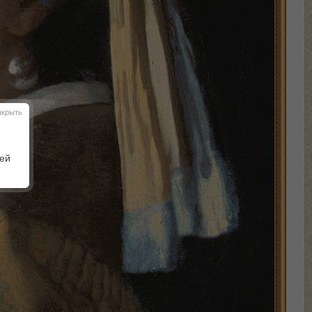
акрыть
шей