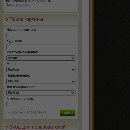
по телефону или по почте.
Задать вопрос
Поиск картины
Название картины:
Художник:
Местонахождение:
Жанр:
Направление:
Тип изображения:
Ключевое слово:
Жанр
Направления
Вход для пользователей