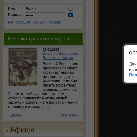
Имя:
Пароль:
Регистрация
Забыли пароль?
Колонка хранителя музея
27.01.2026
ОБ
Василий Верещагин.
Великие полотна
Дан
Василий Верещагин
прославлял в своих
исп
картинах героизм
Пол
русского солдата.
Художник не любил
писать эффектных
военных сражений.
Он считал войну огромным злом,
которое привносит в жизнь людей
разруху и смерть, и его полотна именно
так войну и показывают.
Далее
Все статьи
Афиша