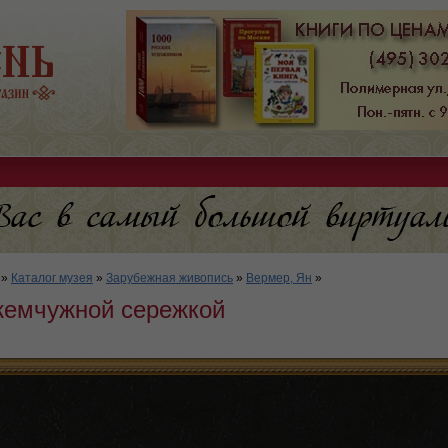
»
Каталог музея
»
Зарубежная живопись
»
Вермер, Ян
»
жемчужной сережкой