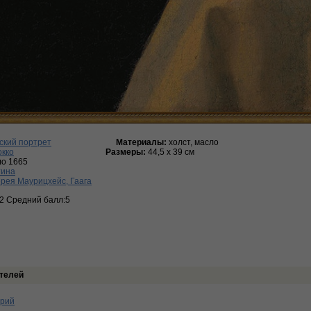
ский портрет
Материалы:
холст, масло
окко
Размеры:
44,5 х 39 см
ло 1665
тина
рея Маурицхейс, Гаага
:2 Средний балл:5
телей
арий