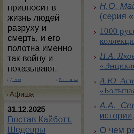
Н.О. Ма
привносит в
(серия 
жизнь людей
разруху и
1000 рус
смерть, и его
коллекци
полотна именно
Н.А. Яко
так войну и
«Энцикло
показывают.
А.Ю. Аст
Далее
Все статьи
«Большая
Афиша
А.А. Се
31.12.2025
истории
Гюстав Кайботт.
Шедевры
О чем р