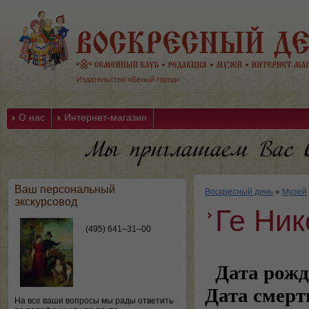
Издательство «Белый город»
О нас
Интернет-магазин
Ваш персональный
Воскресный день
»
Музей
экскурсовод
Ге Ни
(495) 641–31–00
Дата рожд
Дата смерт
На все ваши вопросы мы рады ответить