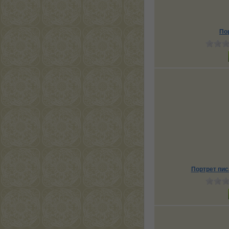
По
Портрет пис