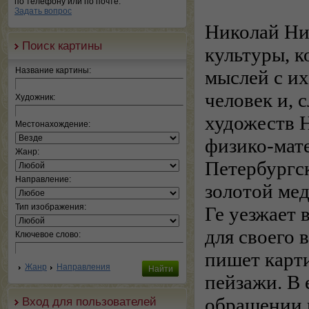
по телефону или по почте.
Задать вопрос
Николай Ник
Поиск картины
культуры, к
Название картины:
мыслей с и
человек и,
Художник:
художеств Н
Местонахождение:
физико-мате
Жанр:
Петербургс
Направление:
золотой мед
Тип изображения:
Ге уезжает 
для своего 
Ключевое слово:
пишет карт
Жанр
Направления
пейзажи. В 
обращении к
Вход для пользователей