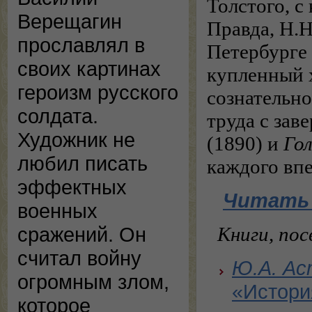
Толстого, 
Верещагин
Правда, Н.Н
прославлял в
Петербурге 
своих картинах
купленный 
героизм русского
сознательно
солдата.
труда с за
Художник не
(1890) и
Го
любил писать
каждого впе
эффектных
Читать 
военных
Книги, по
сражений. Он
считал войну
Ю.А. Ас
огромным злом,
«Истори
которое