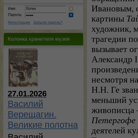
Ивановым, с
Имя:
Пароль:
картины
Та
Регистрация
Забыли пароль?
художник, 
трагедии п
Колонка хранителя музея
вызывает ог
Александр I
произведен
несмотря на
Н.Н. Ге зв
27.01.2026
меньший ус
Василий
живописца
Верещагин.
Петергофе
Великие полотна
деятелей ку
Василий