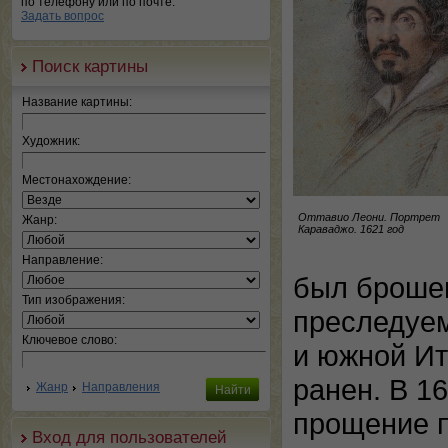
по телефону или по почте.
Задать вопрос
Поиск картины
Название картины:
Художник:
Местонахождение:
Оттавио Леони. Портрет
Жанр:
Караваджо. 1621 год
Направление:
был брошен
Тип изображения:
преследуем
Ключевое слово:
и южной Ит
ранен. В 1
Жанр
Направления
прощение п
Вход для пользователей