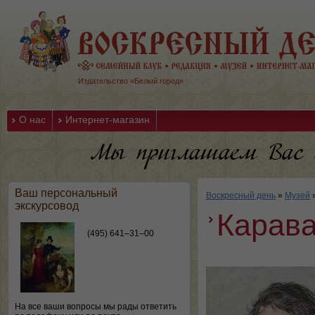
Издательство «Белый город»
О нас
Интернет-магазин
Ваш персональный
Воскресный день
»
Музей
экскурсовод
Карав
(495) 641–31–00
На все ваши вопросы мы рады ответить