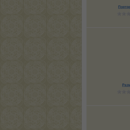
Портре
Раз