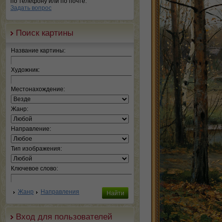
по телефону или по почте.
Задать вопрос
Поиск картины
Название картины:
Художник:
Местонахождение:
Жанр:
Направление:
Тип изображения:
Ключевое слово:
Жанр
Направления
Вход для пользователей