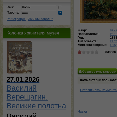
Имя:
Пароль:
Регистрация
Забыли пароль?
Жанр:
пей
Колонка хранителя музея
Направление:
Реа
Год:
188
Тип объекта:
Кар
Местонахождение:
Госу
Голосов:
27.01.2026
Комментарии пользова
Василий
Оставить свой коммент
Верещагин.
Великие полотна
Назад
Василий