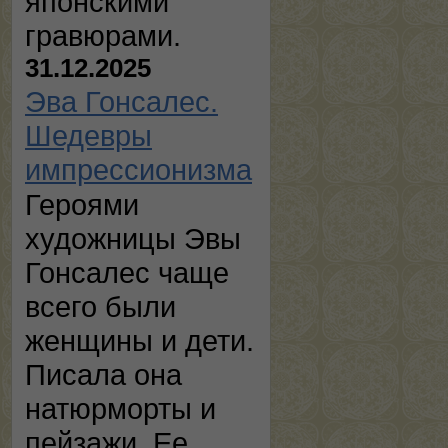
японскими
гравюрами.
31.12.2025
Эва Гонсалес.
Шедевры
импрессионизма
Героями
художницы Эвы
Гонсалес чаще
всего были
женщины и дети.
Писала она
натюрморты и
пейзажи. Ее