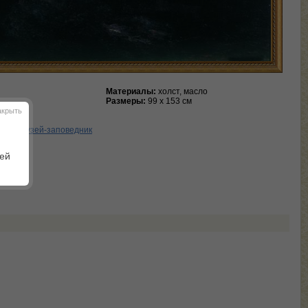
Материалы:
холст, масло
Размеры:
99 х 153 см
акрыть
нный музей-заповедник
шей