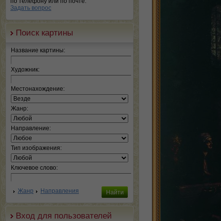
по телефону или по почте.
Задать вопрос
Поиск картины
Название картины:
Художник:
Местонахождение:
Жанр:
Направление:
Тип изображения:
Ключевое слово:
Жанр
Направления
Вход для пользователей