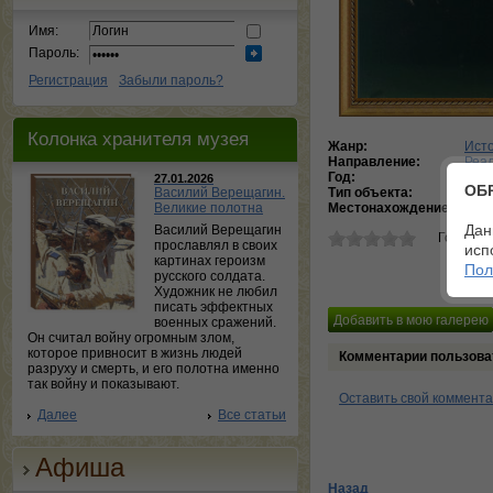
Имя:
Пароль:
Регистрация
Забыли пароль?
Колонка хранителя музея
Жанр:
Исто
Направление:
Реа
Год:
188
27.01.2026
ОБ
Василий Верещагин.
Тип объекта:
Кар
Великие полотна
Местонахождение:
Госу
Дан
Василий Верещагин
Голосов
прославлял в своих
исп
картинах героизм
Пол
русского солдата.
Художник не любил
писать эффектных
военных сражений.
Он считал войну огромным злом,
которое привносит в жизнь людей
Комментарии пользова
разруху и смерть, и его полотна именно
так войну и показывают.
Оставить свой коммент
Далее
Все статьи
Афиша
Назад