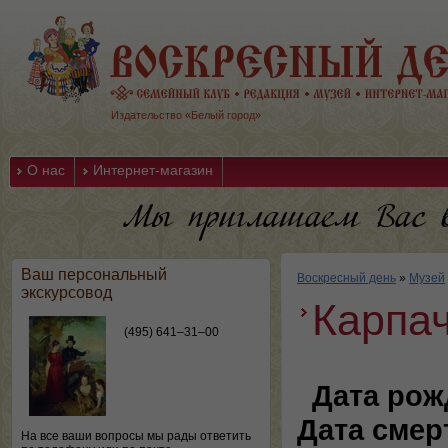
Издательство «Белый город»
О нас
Интернет-магазин
Ваш персональный
Воскресный день
»
Музей
экскурсовод
Карпач
(495) 641–31–00
Дата рож
Дата смер
На все ваши вопросы мы рады ответить