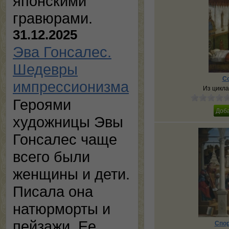
японскими
гравюрами.
31.12.2025
Эва Гонсалес.
Шедевры
С
импрессионизма
Из цикла
Героями
художницы Эвы
Гонсалес чаще
всего были
женщины и дети.
Писала она
натюрморты и
пейзажи. Ее
Спор