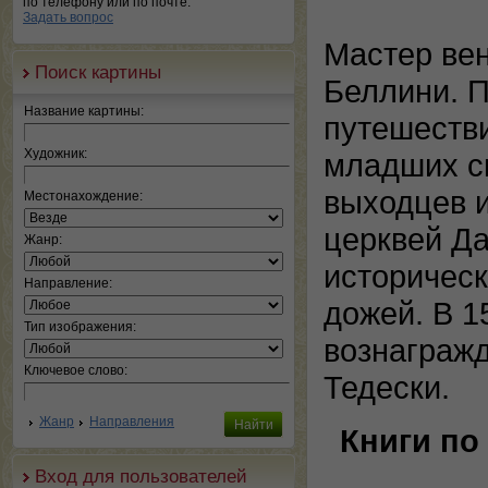
по телефону или по почте.
Задать вопрос
Мастер ве
Поиск картины
Беллини. П
Название картины:
путешестви
Художник:
младших ск
выходцев и
Местонахождение:
церквей Да
Жанр:
историческ
Направление:
дожей. В 
Тип изображения:
вознаграж
Ключевое слово:
Тедески.
Жанр
Направления
Книги по
Вход для пользователей