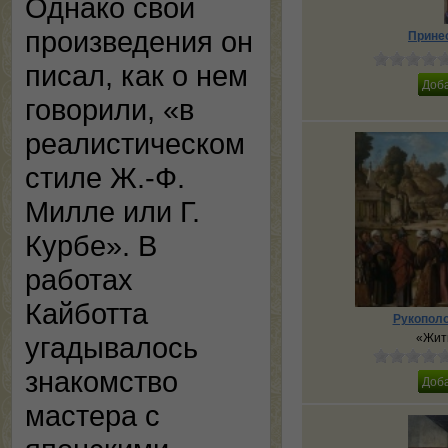
Однако свои
произведения он
Прине
писал, как о нем
говорили, «в
реалистическом
стиле Ж.-Ф.
Милле или Г.
Курбе». В
работах
Кайботта
Рукополо
угадывалось
«Жит
знакомство
мастера с