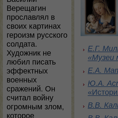
Верещагин
прославлял в
своих картинах
героизм русского
солдата.
Е.Г. Ми
Художник не
«Музеи 
любил писать
Е.А. Ма
эффектных
военных
Ю.А. Ас
сражений. Он
«Истори
считал войну
В.В. Ка
огромным злом,
которое
В.В. Ка