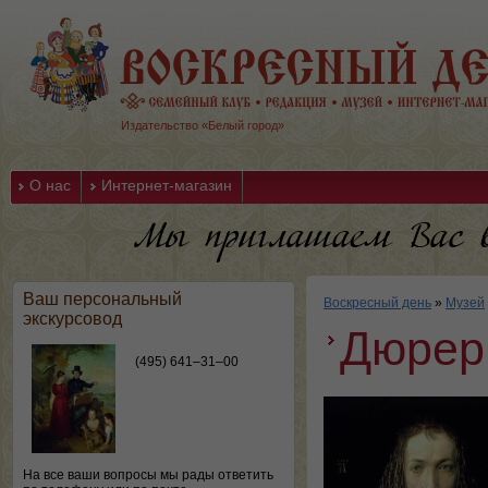
Издательство «Белый город»
О нас
Интернет-магазин
Ваш персональный
Воскресный день
»
Музей
экскурсовод
Дюрер
(495) 641–31–00
На все ваши вопросы мы рады ответить