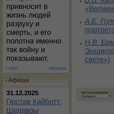
привносит в
«Велики
жизнь людей
А.Е. Гол
разруху и
портрета
смерть, и его
полотна именно
Н.В. Ерм
так войну и
Энцикло
показывают.
свете»)
Далее
Все статьи
Афиша
31.12.2025
Месторасположение:
Гюстав Кайботт.
Шедевры