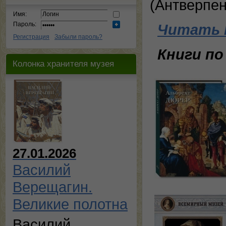
(Антверпен
Имя:
Пароль:
Читать 
Регистрация
Забыли пароль?
Книги по
Колонка хранителя музея
27.01.2026
Василий
Верещагин.
Великие полотна
Василий