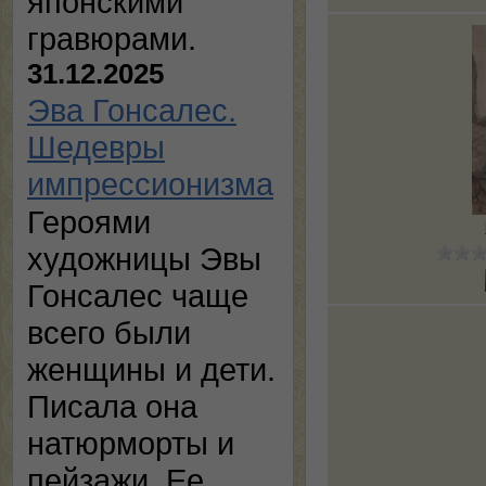
японскими
гравюрами.
31.12.2025
Эва Гонсалес.
Шедевры
импрессионизма
Героями
художницы Эвы
Гонсалес чаще
всего были
женщины и дети.
Писала она
натюрморты и
пейзажи. Ее