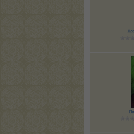
Пор
По