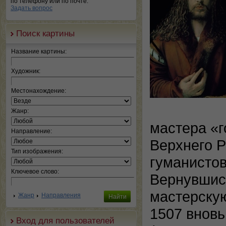
по телефону или по почте.
Задать вопрос
Поиск картины
Название картины:
Художник:
Местонахождение:
Жанр:
мастера «г
Направление:
Верхнего Р
Тип изображения:
гуманистов
Ключевое слово:
Вернувшись
мастерскую
Жанр
Направления
1507 вновь
Вход для пользователей