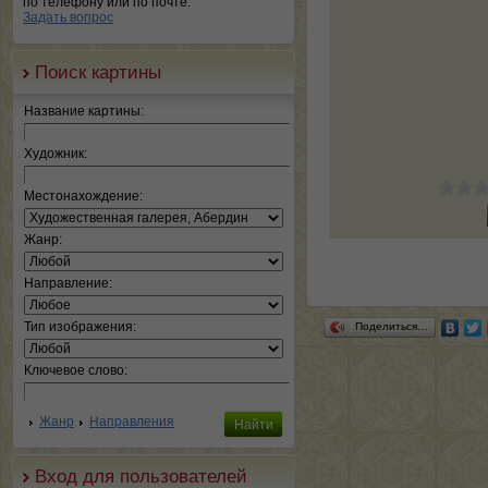
по телефону или по почте.
Задать вопрос
Поиск картины
Название картины:
Художник:
Местонахождение:
Жанр:
Направление:
Тип изображения:
Поделиться…
Ключевое слово:
Жанр
Направления
Вход для пользователей