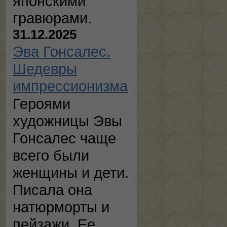
японскими
гравюрами.
31.12.2025
Эва Гонсалес.
Шедевры
импрессионизма
Героями
художницы Эвы
Гонсалес чаще
всего были
женщины и дети.
Писала она
натюрморты и
пейзажи. Ее