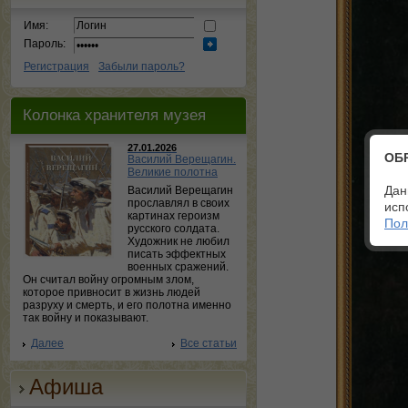
Имя:
Пароль:
Регистрация
Забыли пароль?
Колонка хранителя музея
27.01.2026
ОБ
Василий Верещагин.
Великие полотна
Дан
Василий Верещагин
прославлял в своих
исп
картинах героизм
Пол
русского солдата.
Художник не любил
писать эффектных
военных сражений.
Он считал войну огромным злом,
которое привносит в жизнь людей
разруху и смерть, и его полотна именно
так войну и показывают.
Далее
Все статьи
Афиша