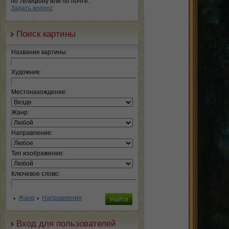
по телефону или по почте.
Задать вопрос
Поиск картины
Название картины:
Художник:
Местонахождение:
Жанр:
Направление:
Тип изображения:
Ключевое слово:
Жанр
Направления
Вход для пользователей