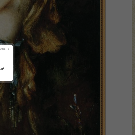
акрыть
шей