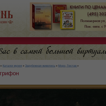
»
Каталог музея
»
Зарубежная живопись
»
Моро, Гюстав
»
грифон