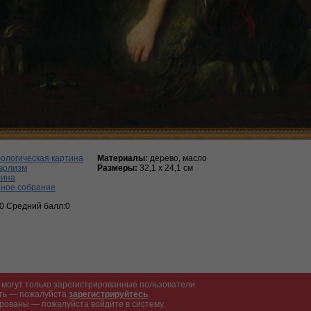
ологическая картина
Материалы:
дерево, масло
волизм
Размеры:
32,1 х 24,1 см
тина
тное собрание
:0 Средний балл:0
могут только зарегистрированные пользователи.
ать — пожалуйста
зарегистрируйтесь
.
рованы — пожалуйста войдите в систему.