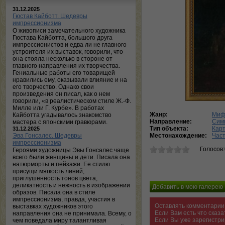
31.12.2025
Гюстав Кайботт. Шедевры
импрессионизма
О живописи замечательного художника
Гюстава Кайботта, большого друга
импрессионистов и едва ли не главного
устроителя их выставок, говорили, что
она стояла несколько в стороне от
главного направления их творчества.
Гениальные работы его товарищей
нравились ему, оказывали влияние и на
его творчество. Однако свои
произведения он писал, как о нем
говорили, «в реалистическом стиле Ж.-Ф.
Милле или Г. Курбе». В работах
Жанр:
Миф
Кайботта угадывалось знакомство
Направление:
Сим
мастера с японскими гравюрами.
Тип объекта:
Кар
31.12.2025
Эва Гонсалес. Шедевры
Местонахождение:
Час
импрессионизма
Голосов
Героями художницы Эвы Гонсалес чаще
всего были женщины и дети. Писала она
натюрморты и пейзажи. Ее стилю
присущи мягкость линий,
приглушенность тонов цвета,
деликатность и нежность в изображении
образов. Писала она в стиле
импрессионизма, правда, участия в
Оставлять комментарии 
выставках художников этого
Если Вам есть что сказ
направления она не принимала. Всему, о
Если Вы уже зарегистри
чем поведала миру талантливая