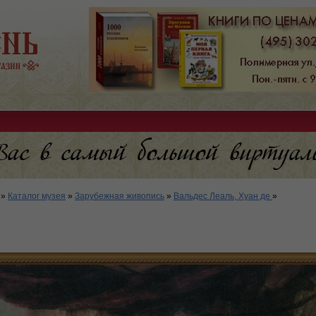
»
Каталог музея
»
Зарубежная живопись
»
Вальдес Леаль, Хуан де
»