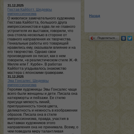
31.12.2025
Гюстав Кайботт. Шедевры
импрессионизма
Назад
О живописи замечательного художника
Гюстава Кайботта, большого друга
импрессионистов и едва ли не главного
устроителя их выставок, говорили, что
она стояла несколько в стороне от
Поделиться…
главного направления их творчества.
Гениальные работы его товарищей
нравились ему, оказывали влияние и на
его творчество. Однако свои
произведения он писал, как о нем
говорили, «в реалистическом стиле Ж.-Ф.
Милле или Г. Курбе». В работах
Кайботта угадывалось знакомство
мастера с японскими гравюрами.
31.12.2025
Эва Гонсалес. Шедевры
импрессионизма
Героями художницы Эвы Гонсалес чаще
всего были женщины и дети. Писала она
натюрморты и пейзажи. Ее стилю
присущи мягкость линий,
приглушенность тонов цвета,
деликатность и нежность в изображении
образов. Писала она в стиле
импрессионизма, правда, участия в
выставках художников этого
направления она не принимала. Всему, о
чем поведала миру талантливая