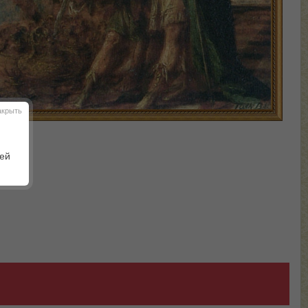
акрыть
шей