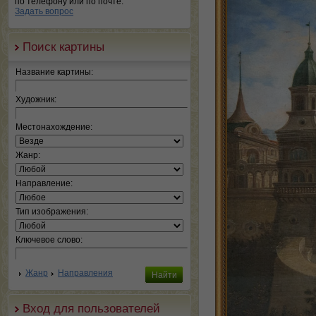
по телефону или по почте.
Задать вопрос
Поиск картины
Название картины:
Художник:
Местонахождение:
Жанр:
Направление:
Тип изображения:
Ключевое слово:
Жанр
Направления
Вход для пользователей