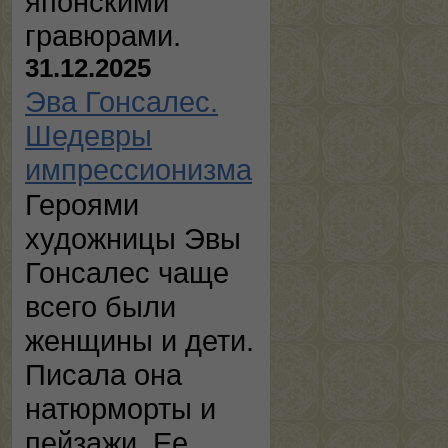
японскими
гравюрами.
31.12.2025
Эва Гонсалес.
Шедевры
импрессионизма
Героями
художницы Эвы
Гонсалес чаще
всего были
женщины и дети.
Писала она
натюрморты и
пейзажи. Ее