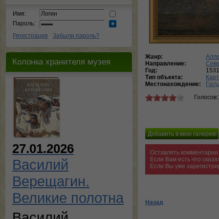
Имя:
Пароль:
Регистрация
Забыли пароль?
Жанр:
Алле
Колонка хранителя музея
Направление:
Сев
Год:
153
Тип объекта:
Кар
Местонахождение:
Госу
Голосов:
27.01.2026
Оставлять комментарии 
Если Вам есть что сказ
Василий
Если Вы уже зарегистри
Верещагин.
Великие полотна
Назад
Василий