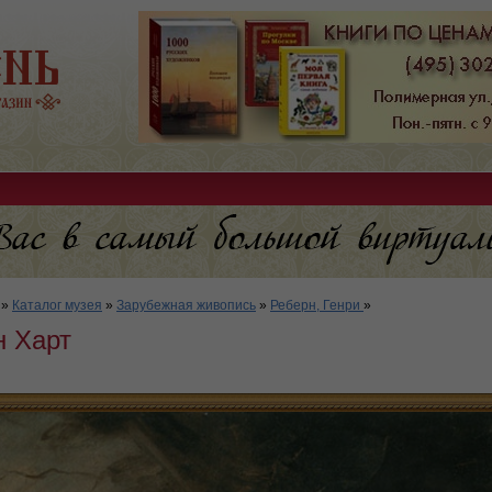
»
Каталог музея
»
Зарубежная живопись
»
Реберн, Генри
»
н Харт