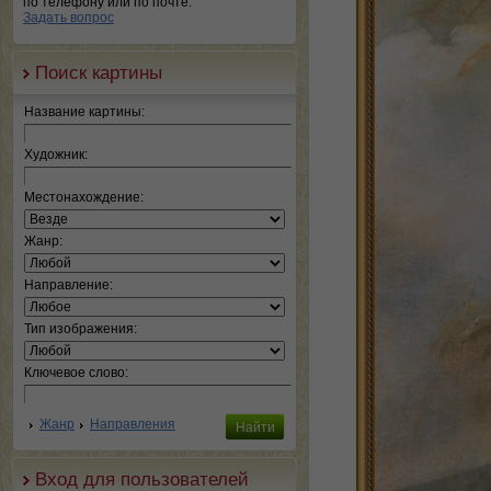
по телефону или по почте.
Задать вопрос
Поиск картины
Название картины:
Художник:
Местонахождение:
Жанр:
Направление:
Тип изображения:
Ключевое слово:
Жанр
Направления
Вход для пользователей