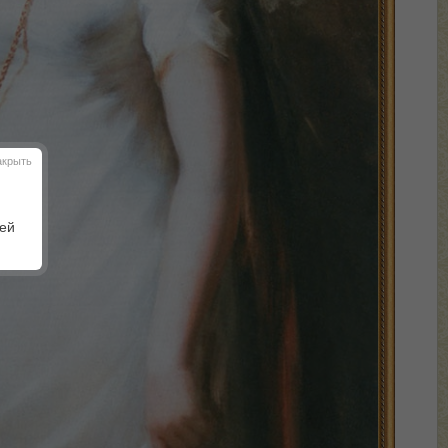
акрыть
шей