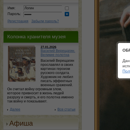
Имя:
Пароль:
Регистрация
Забыли пароль?
Колонка хранителя музея
27.01.2026
ОБ
Василий Верещагин.
Великие полотна
Дан
Василий Верещагин
прославлял в своих
исп
картинах героизм
Пол
русского солдата.
Художник не любил
писать эффектных
военных сражений.
Он считал войну огромным злом,
которое привносит в жизнь людей
разруху и смерть, и его полотна именно
так войну и показывают.
Далее
Все статьи
Афиша