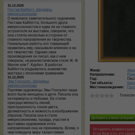
31.12.2025
Гюстав Кайботт. Шедевры
импрессионизма
О живописи замечательного художника
Гюстава Кайботта, большого друга
импрессионистов и едва ли не главного
устроителя их выставок, говорили, что
она стояла несколько в стороне от
главного направления их творчества.
Гениальные работы его товарищей
нравились ему, оказывали влияние и на
его творчество. Однако свои
произведения он писал, как о нем
говорили, «в реалистическом стиле Ж.-Ф.
Милле или Г. Курбе». В работах
Кайботта угадывалось знакомство
Жанр:
Жен
мастера с японскими гравюрами.
Направление:
Ром
31.12.2025
Год:
Око
Эва Гонсалес. Шедевры
Тип объекта:
Кар
импрессионизма
Местонахождение:
Госу
Героями художницы Эвы Гонсалес чаще
всего были женщины и дети. Писала она
Голосов
натюрморты и пейзажи. Ее стилю
присущи мягкость линий,
приглушенность тонов цвета,
деликатность и нежность в изображении
образов. Писала она в стиле
импрессионизма, правда, участия в
выставках художников этого
направления она не принимала. Всему, о
Оставлять комментарии 
чем поведала миру талантливая
Если Вам есть что сказ