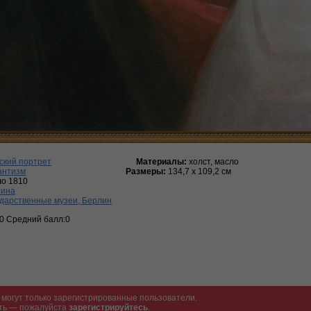
ский портрет
Материалы:
холст, масло
антизм
Размеры:
134,7 х 109,2 см
ло 1810
тина
дарственные музеи, Берлин
:0 Средний балл:0
могут только зарегистрированные пользователи.
ать — пожалуйста
зарегистрируйтесь
.