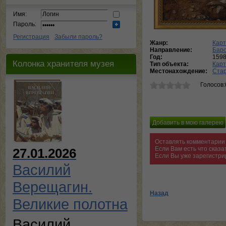
Имя:
Пароль:
Регистрация
Забыли пароль?
Жанр:
Карт
Направление:
Баро
Год:
159
Колонка хранителя музея
Тип объекта:
Кар
Местонахождение:
Стар
Голосов:
Оставлять комментарии 
Если Вам есть что сказ
27.01.2026
Если Вы уже зарегистри
Василий
Верещагин.
Назад
Великие полотна
Василий