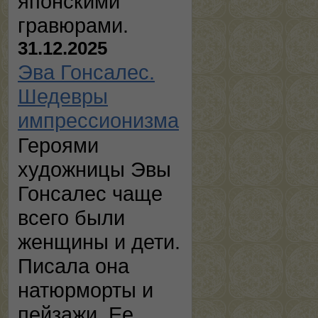
японскими
гравюрами.
31.12.2025
Эва Гонсалес.
Шедевры
импрессионизма
Героями
художницы Эвы
Гонсалес чаще
всего были
женщины и дети.
Писала она
натюрморты и
пейзажи. Ее