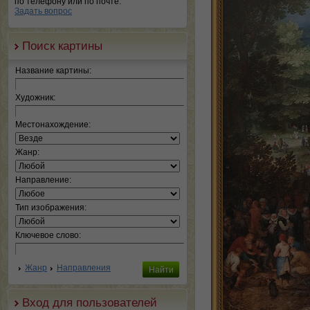
по телефону или по почте.
Задать вопрос
Поиск картины
Название картины:
Художник:
Местонахождение:
Жанр:
Направление:
Тип изображения:
Ключевое слово:
Жанр
Направления
Вход для пользователей