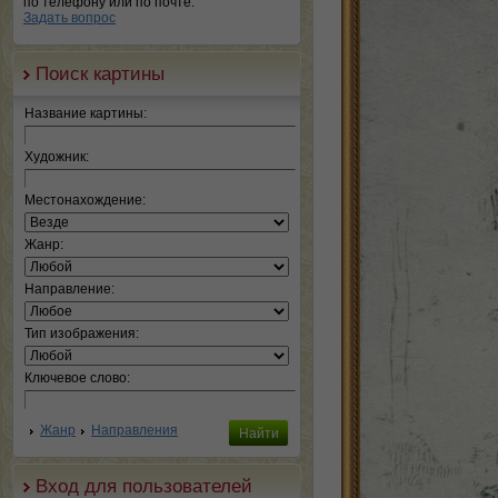
по телефону или по почте.
Задать вопрос
Поиск картины
Название картины:
Художник:
Местонахождение:
Жанр:
Направление:
Тип изображения:
Ключевое слово:
Жанр
Направления
Вход для пользователей