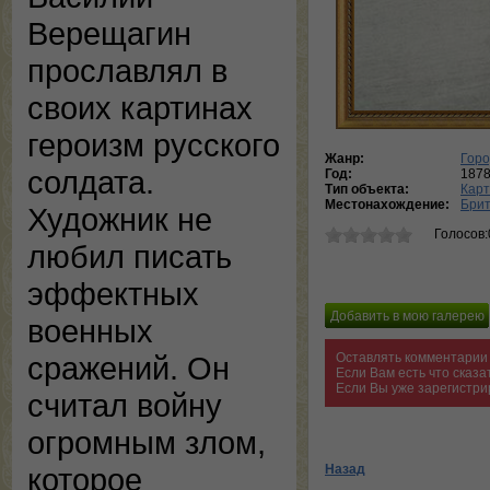
Верещагин
прославлял в
своих картинах
героизм русского
Жанр:
Горо
солдата.
Год:
187
Тип объекта:
Кар
Местонахождение:
Брит
Художник не
Голосов:
любил писать
эффектных
военных
Оставлять комментарии 
сражений. Он
Если Вам есть что сказ
Если Вы уже зарегистри
считал войну
огромным злом,
Назад
которое