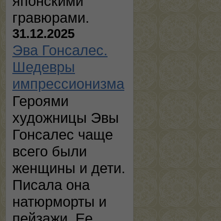
японскими
гравюрами.
31.12.2025
Эва Гонсалес.
Шедевры
импрессионизма
Героями
художницы Эвы
Гонсалес чаще
всего были
женщины и дети.
Писала она
натюрморты и
пейзажи. Ее