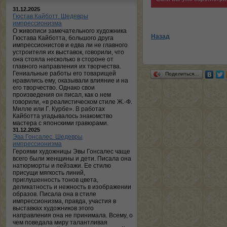
31.12.2025
Гюстав Кайботт. Шедевры
импрессионизма
О живописи замечательного художника
Назад
Гюстава Кайботта, большого друга
импрессионистов и едва ли не главного
устроителя их выставок, говорили, что
она стояла несколько в стороне от
главного направления их творчества.
Гениальные работы его товарищей
Поделиться…
нравились ему, оказывали влияние и на
его творчество. Однако свои
произведения он писал, как о нем
говорили, «в реалистическом стиле Ж.-Ф.
Милле или Г. Курбе». В работах
Кайботта угадывалось знакомство
мастера с японскими гравюрами.
31.12.2025
Эва Гонсалес. Шедевры
импрессионизма
Героями художницы Эвы Гонсалес чаще
всего были женщины и дети. Писала она
натюрморты и пейзажи. Ее стилю
присущи мягкость линий,
приглушенность тонов цвета,
деликатность и нежность в изображении
образов. Писала она в стиле
импрессионизма, правда, участия в
выставках художников этого
направления она не принимала. Всему, о
чем поведала миру талантливая