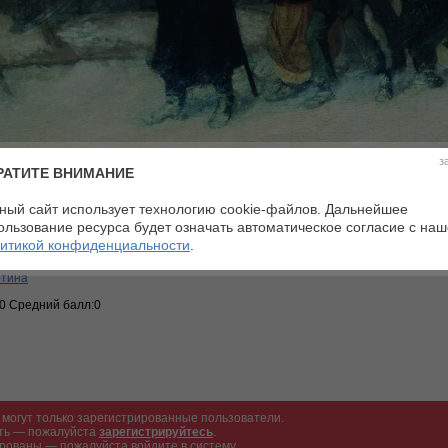
з
РАТИТЕ ВНИМАНИЕ
ный сайт использует технологию cookie-файлов. Дальнейшее
ользование ресурса будет означать автоматическое согласие с на
итикой конфиденциальности
.
ровая сцена
ртина
:0 Средний балл:0
могут только зарегистрированные пользователи.
ать — пожалуйста
зарегистрируйтесь
.
рованы — пожалуйста войдите в систему.