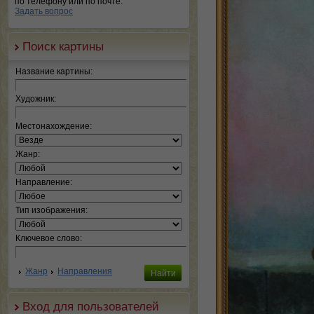
по телефону или по почте.
Задать вопрос
Поиск картины
Название картины:
Художник:
Местонахождение:
Жанр:
Направление:
Тип изображения:
Ключевое слово:
Жанр
Направления
Вход для пользователей