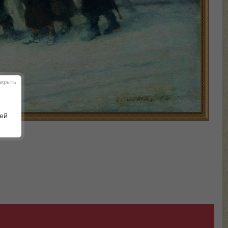
акрыть
шей