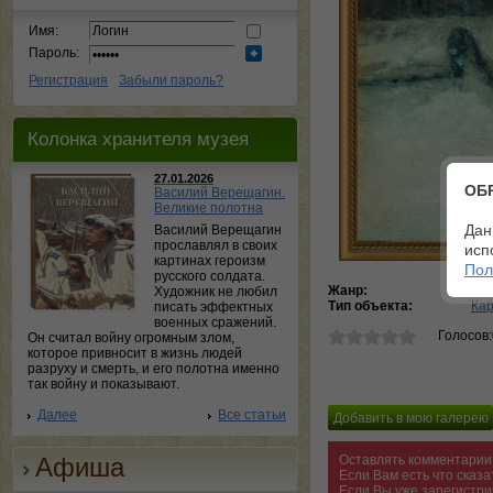
Имя:
Пароль:
Регистрация
Забыли пароль?
Колонка хранителя музея
27.01.2026
ОБ
Василий Верещагин.
Великие полотна
Дан
Василий Верещагин
прославлял в своих
исп
картинах героизм
Пол
русского солдата.
Жанр:
жан
Художник не любил
Тип объекта:
Ка
писать эффектных
военных сражений.
Голосов
Он считал войну огромным злом,
которое привносит в жизнь людей
разруху и смерть, и его полотна именно
так войну и показывают.
Далее
Все статьи
Афиша
Оставлять комментарии 
Если Вам есть что сказ
Если Вы уже зарегистри