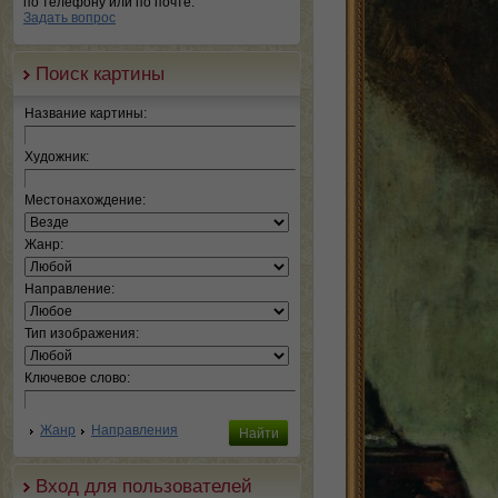
по телефону или по почте.
Задать вопрос
Поиск картины
Название картины:
Художник:
Местонахождение:
Жанр:
Направление:
Тип изображения:
Ключевое слово:
Жанр
Направления
Вход для пользователей