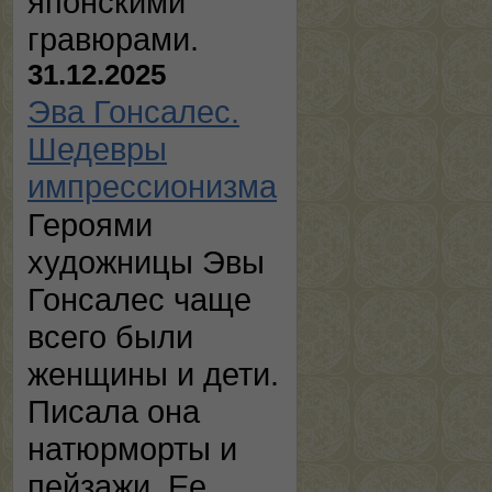
японскими
гравюрами.
31.12.2025
Эва Гонсалес.
Шедевры
импрессионизма
Героями
художницы Эвы
Гонсалес чаще
всего были
женщины и дети.
Писала она
натюрморты и
пейзажи. Ее