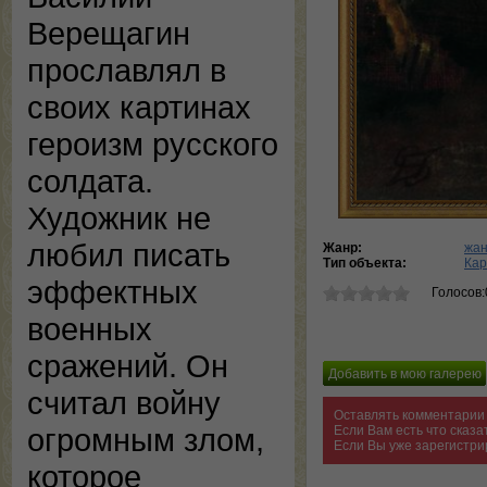
Верещагин
прославлял в
своих картинах
героизм русского
солдата.
Художник не
любил писать
Жанр:
жан
Тип объекта:
Кар
эффектных
Голосов:
военных
сражений. Он
считал войну
Оставлять комментарии 
огромным злом,
Если Вам есть что сказ
Если Вы уже зарегистри
которое