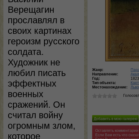
Верещагин
прославлял в
своих картинах
героизм русского
солдата.
Художник не
Жанр:
Пар
любил писать
Направление:
Ака
Год:
182
эффектных
Тип объекта:
Кар
Местонахождение:
Льво
военных
Голосов:
сражений. Он
считал войну
огромным злом,
Оставлять комментарии 
которое
Если Вам есть что сказ