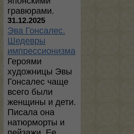
японскими
гравюрами.
31.12.2025
Эва Гонсалес.
Шедевры
импрессионизма
Героями
художницы Эвы
Гонсалес чаще
всего были
женщины и дети.
Писала она
натюрморты и
пейзажи. Ее