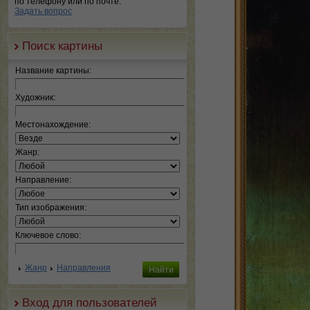
по телефону или по почте.
Задать вопрос
Поиск картины
Название картины:
Художник:
Местонахождение:
Жанр:
Направление:
Тип изображения:
Ключевое слово:
Жанр
Направления
Вход для пользователей