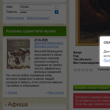
Имя:
Пароль:
Регистрация
Забыли пароль?
Колонка хранителя музея
27.01.2026
ОБ
Василий Верещагин.
Великие полотна
Дан
Василий Верещагин
Жанр:
Рели
прославлял в своих
исп
Год:
186
картинах героизм
Тип объекта:
Кар
Пол
русского солдата.
Местонахождение:
Омск
Художник не любил
писать эффектных
Голосов
военных сражений.
Он считал войну огромным злом,
которое привносит в жизнь людей
разруху и смерть, и его полотна именно
так войну и показывают.
Далее
Все статьи
Оставлять комментарии 
Если Вам есть что сказ
Афиша
Если Вы уже зарегистри