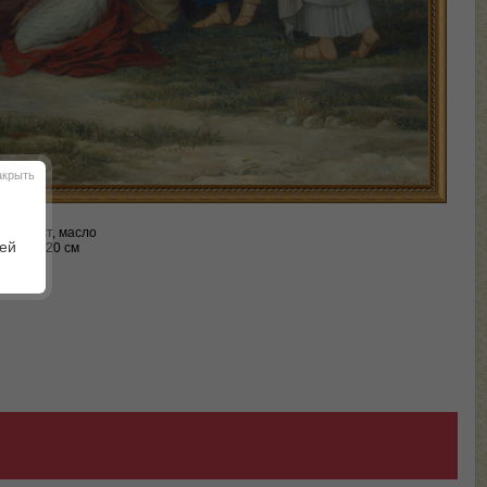
акрыть
ы:
холст, масло
шей
225 х 320 см