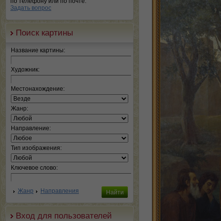
по телефону или по почте.
Задать вопрос
Поиск картины
Название картины:
Художник:
Местонахождение:
Жанр:
Направление:
Тип изображения:
Ключевое слово:
Жанр
Направления
Вход для пользователей