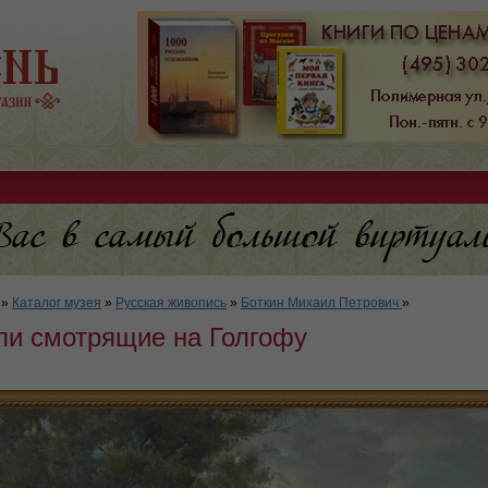
»
Каталог музея
»
Русская живопись
»
Боткин Михаил Петрович
»
ли смотрящие на Голгофу