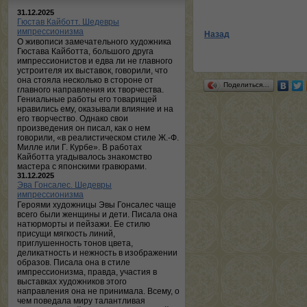
31.12.2025
Гюстав Кайботт. Шедевры
импрессионизма
Назад
О живописи замечательного художника
Гюстава Кайботта, большого друга
импрессионистов и едва ли не главного
устроителя их выставок, говорили, что
она стояла несколько в стороне от
Поделиться…
главного направления их творчества.
Гениальные работы его товарищей
нравились ему, оказывали влияние и на
его творчество. Однако свои
произведения он писал, как о нем
говорили, «в реалистическом стиле Ж.-Ф.
Милле или Г. Курбе». В работах
Кайботта угадывалось знакомство
мастера с японскими гравюрами.
31.12.2025
Эва Гонсалес. Шедевры
импрессионизма
Героями художницы Эвы Гонсалес чаще
всего были женщины и дети. Писала она
натюрморты и пейзажи. Ее стилю
присущи мягкость линий,
приглушенность тонов цвета,
деликатность и нежность в изображении
образов. Писала она в стиле
импрессионизма, правда, участия в
выставках художников этого
направления она не принимала. Всему, о
чем поведала миру талантливая