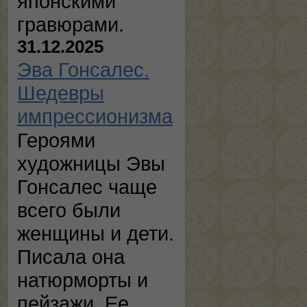
японскими
гравюрами.
31.12.2025
Эва Гонсалес.
Шедевры
импрессионизма
Героями
художницы Эвы
Гонсалес чаще
всего были
женщины и дети.
Писала она
натюрморты и
пейзажи. Ее