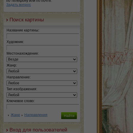
по телефону или по почте.
Задать вопрос
Поиск картины
Название картины:
Художник:
Местонахождение:
Жанр:
Направление:
Тип изображения:
Ключевое слово:
Жанр
Направления
Вход для пользователей