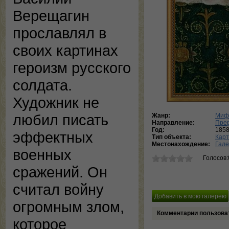
Верещагин
прославлял в
своих картинах
героизм русского
солдата.
Художник не
любил писать
Жанр:
Мифо
Направление:
Пре
Год:
185
эффектных
Тип объекта:
Кар
Местонахождение:
Гале
военных
Голосов:
сражений. Он
считал войну
огромным злом,
Комментарии пользова
которое